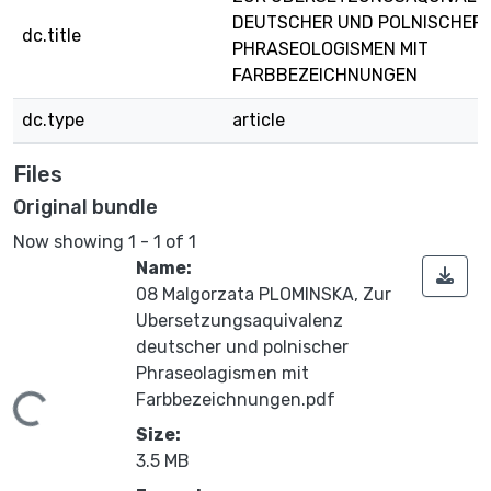
DEUTSCHER UND POLNISCHER
dc.title
PHRASEOLOGISMEN MIT
FARBBEZEICHNUNGEN
dc.type
article
Files
Original bundle
Now showing
1 - 1 of 1
Name:
08 Malgorzata PLOMINSKA, Zur
Ubersetzungsaquivalenz
deutscher und polnischer
Phraseolagismen mit
Farbbezeichnungen.pdf
ding...
Size:
3.5 MB