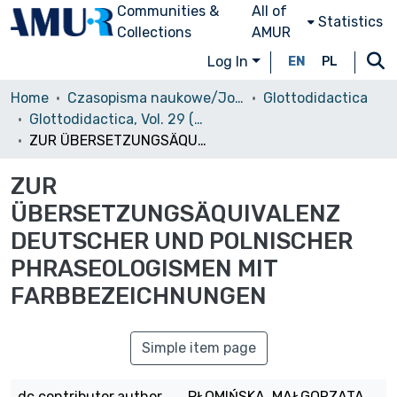
Communities &
All of
Statistics
Collections
AMUR
Log In
EN
PL
Home
Czasopisma naukowe/Journals
Glottodidactica
Glottodidactica, Vol. 29 (2001)
ZUR ÜBERSETZUNGSÄQUIVALENZ DEUTSCHER UND POLNISCHER PHRASEOLOGISMEN MIT FARBBEZEICHNUNGEN
ZUR
ÜBERSETZUNGSÄQUIVALENZ
DEUTSCHER UND POLNISCHER
PHRASEOLOGISMEN MIT
FARBBEZEICHNUNGEN
Simple item page
dc.contributor.author
PŁOMIŃSKA, MAŁGORZATA