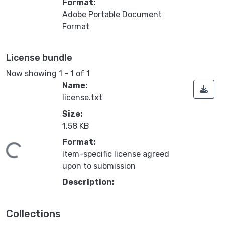
Format:
Adobe Portable Document
Format
License bundle
Now showing
1 - 1 of 1
Name:
license.txt
Size:
1.58 KB
Format:
ding...
Item-specific license agreed
upon to submission
Description:
Collections