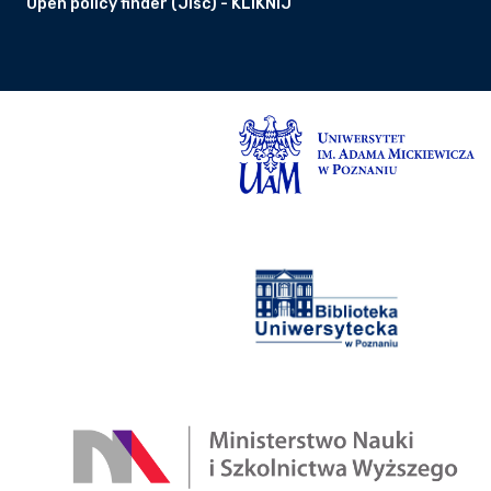
Open policy finder (Jisc) - KLIKNIJ