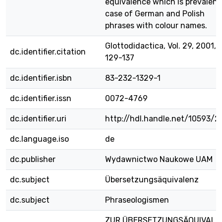
equivalence which is prevalent
case of German and Polish
phrases with colour names.
Glottodidactica, Vol. 29, 2001, s
dc.identifier.citation
129-137
dc.identifier.isbn
83-232-1329-1
dc.identifier.issn
0072-4769
dc.identifier.uri
http://hdl.handle.net/10593/2
dc.language.iso
de
dc.publisher
Wydawnictwo Naukowe UAM
dc.subject
Übersetzungsäquivalenz
dc.subject
Phraseologismen
ZUR ÜBERSETZUNGSÄQUIVALE