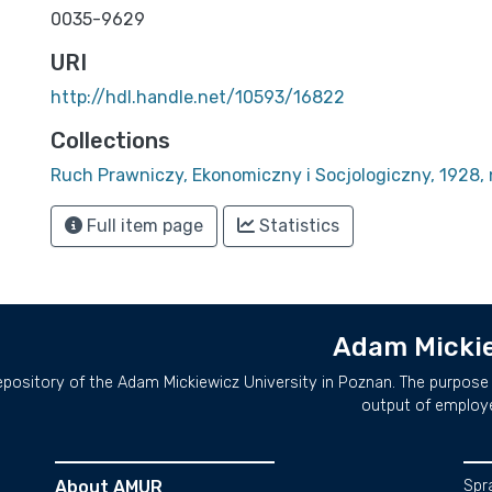
0035-9629
URI
http://hdl.handle.net/10593/16822
Collections
Ruch Prawniczy, Ekonomiczny i Socjologiczny, 1928, 
Full item page
Statistics
Adam Mickie
repository of the Adam Mickiewicz University in Poznan. The purpose 
output of employ
About AMUR
Spr