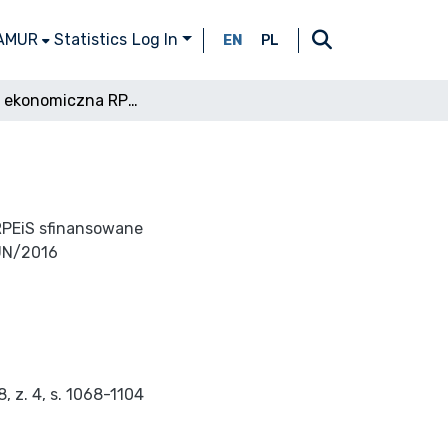
 AMUR
Statistics
Log In
EN
PL
Kronika ekonomiczna RPEiS 8(4), 1928
RPEiS sfinansowane
UN/2016
 z. 4, s. 1068-1104