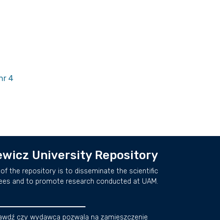
nr 4
wicz University Repository
of the repository is to disseminate the scientific
ees and to promote research conducted at UAM.
awdź czy wydawca pozwala na zamieszczenie