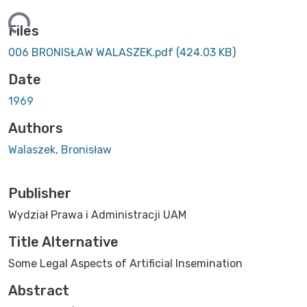
ing...
Files
006 BRONISŁAW WALASZEK.pdf
(424.03 KB)
Date
1969
Authors
Walaszek, Bronisław
Publisher
Wydział Prawa i Administracji UAM
Title Alternative
Some Legal Aspects of Artificial Insemination
Abstract