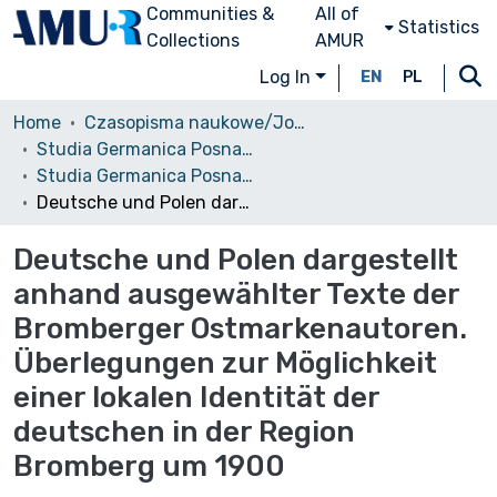
Communities &
All of
Statistics
Collections
AMUR
Log In
EN
PL
Home
Czasopisma naukowe/Journals
Studia Germanica Posnaniensia
Studia Germanica Posnaniensia, vol. 32 (2011)
Deutsche und Polen dargestellt anhand ausgewählter Texte der Bromberger Ostmarkenautoren. Überlegungen zur Möglichkeit einer lokalen Identität der deutschen in der Region Bromberg um 1900
Deutsche und Polen dargestellt
anhand ausgewählter Texte der
Bromberger Ostmarkenautoren.
Überlegungen zur Möglichkeit
einer lokalen Identität der
deutschen in der Region
Bromberg um 1900