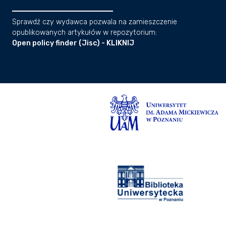
Sprawdź czy wydawca pozwala na zamieszczenie
opublikowanych artykułów w repozytorium:
Open policy finder (Jisc) - KLIKNIJ