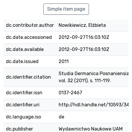
Simple item page
dc.contributor.author
Nowikiewicz, Elżbieta
dc.date.accessioned
2012-09-27T16:03:10Z
dc.date.available
2012-09-27T16:03:10Z
dc.date.issued
2011
Studia Germanica Posnaniensia,
dc.identifier.citation
vol. 32 (2011), s. 111-119.
dc.identifier.issn
0137-2467
dc.identifier.uri
http://hdl.handle.net/10593/34
dc.language.iso
de
dc.publisher
Wydawnictwo Naukowe UAM