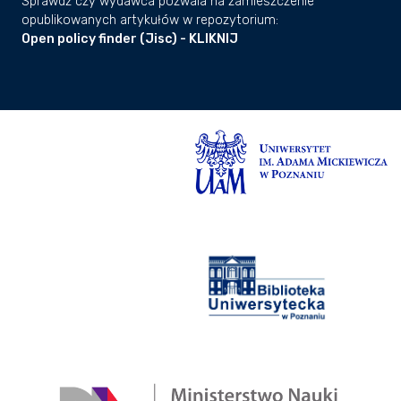
Sprawdź czy wydawca pozwala na zamieszczenie
opublikowanych artykułów w repozytorium:
Open policy finder (Jisc) - KLIKNIJ