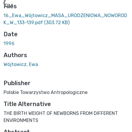
Loading...
Files
16_Ewa_Wójtowicz_MASA_URODZENIOWA_NOWOROD
K_W_133-139.pdf
(303.72 KB)
Date
1996
Authors
Wójtowicz, Ewa
Publisher
Polskie Towarzystwo Antropologiczne
Title Alternative
THE BIRTH WEIGHT OF NEWBORNS FROM DIFFERENT
ENVIRONMENTS
Abstract