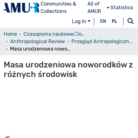
Communities &
All of
Statistics
Collections
AMUR
Log In
EN
PL
Home
Czasopisma naukowe/Journals
Anthropological Review
Przegląd Antropologiczny, 1996, vol. 59
Masa urodzeniowa noworodków z różnych środowisk
Masa urodzeniowa noworodków z
różnych środowisk