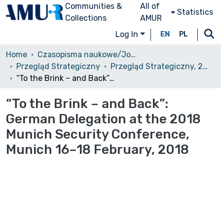
Communities &
All of
Statistics
Collections
AMUR
Log In
EN
PL
Home
Czasopisma naukowe/Journals
Przegląd Strategiczny
Przegląd Strategiczny, 2018, nr 11
“To the Brink – and Back”: German Delegation at the 2018 Munich Security Conference, Munich 16–18 February, 2018
“To the Brink – and Back”:
German Delegation at the 2018
Munich Security Conference,
Munich 16–18 February, 2018