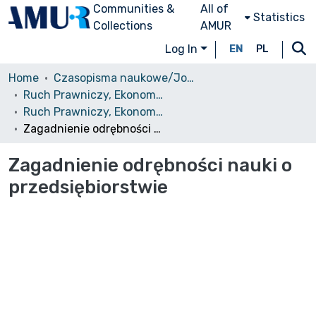
Communities &
All of
Statistics
Collections
AMUR
Log In
EN
PL
Home
Czasopisma naukowe/Journals
Ruch Prawniczy, Ekonomiczny i Socjologiczny
Ruch Prawniczy, Ekonomiczny i Socjologiczny, 1963, nr 3
Zagadnienie odrębności nauki o przedsiębiorstwie
Zagadnienie odrębności nauki o
przedsiębiorstwie