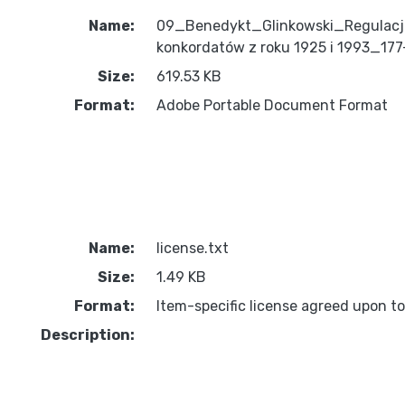
Name:
09_Benedykt_Glinkowski_Regulacje
konkordatów z roku 1925 i 1993_177
Size:
619.53 KB
Format:
Adobe Portable Document Format
Name:
license.txt
Size:
1.49 KB
Format:
Item-specific license agreed upon t
Description: