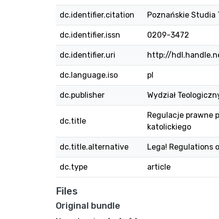
dc.identifier.citation
Poznańskie Studia T
dc.identifier.issn
0209-3472
dc.identifier.uri
http://hdl.handle.
dc.language.iso
pl
dc.publisher
Wydział Teologicz
Regulacje prawne p
dc.title
katolickiego
dc.title.alternative
Lega! Regulations 
dc.type
article
Files
Original bundle