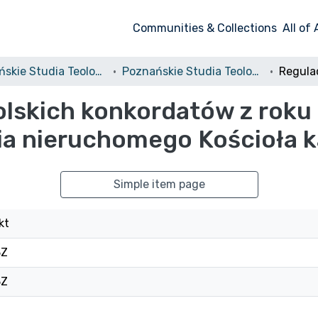
Communities & Collections
All of
Poznańskie Studia Teologiczne
Poznańskie Studia Teologiczne, T. 21, 2007
lskich konkordatów z roku 
ia nieruchomego Kościoła k
Simple item page
kt
3Z
3Z