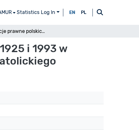
 AMUR
Statistics
Log In
EN
PL
Regulacje prawne polskich konkordatów z roku 1925 i 1993 w odniesieniu do mienia nieruchomego Kościoła katolickiego
1925 i 1993 w
atolickiego