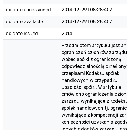
dc.date.accessioned
2014-12-29T08:28:40Z
dc.date.available
2014-12-29T08:28:40Z
dc.date.issued
2014
Przedmiotem artykułu jest anal
ograniczeń członków zarządu
wobec spółki z ograniczoną
odpowiedzialnością określonyc
przepisami Kodeksu spółek
handlowych w przypadku
upadłości spółki. W artykule
omówiono ograniczenia człon
zarządu wynikające z kodeksu
spółek handlowych tj. ogranicz
wynikające z kompetencji zarz
konieczności uzyskania zgody
innych członków zarządu, oraz