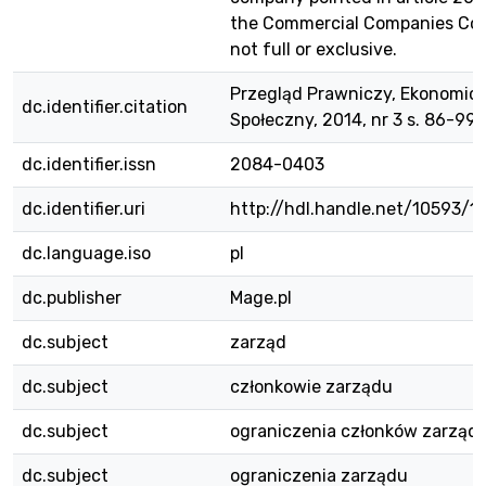
the Commercial Companies Cod
not full or exclusive.
Przegląd Prawniczy, Ekonomicz
dc.identifier.citation
Społeczny, 2014, nr 3 s. 86-99
dc.identifier.issn
2084-0403
dc.identifier.uri
http://hdl.handle.net/10593/1
dc.language.iso
pl
dc.publisher
Mage.pl
dc.subject
zarząd
dc.subject
członkowie zarządu
dc.subject
ograniczenia członków zarząd
dc.subject
ograniczenia zarządu