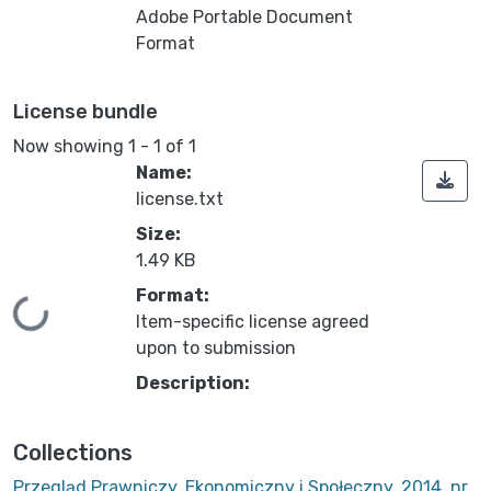
Adobe Portable Document
Format
License bundle
Now showing
1 - 1 of 1
Name:
license.txt
Size:
1.49 KB
Format:
oading...
Item-specific license agreed
upon to submission
Description:
Collections
Przegląd Prawniczy, Ekonomiczny i Społeczny, 2014, nr