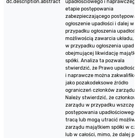
dc.description.abstract
upadłościowego i naprawczego
etapie postępowania
zabezpieczającego postępowan
ogłoszenie upadłości i dalej w
przypadku ogłoszenia upadłośc
możliwością zawarcia układu, ja
w przypadku ogłoszenia upadło
obejmującej likwidację majątk
spółki. Analiza ta pozwala
stwierdzić, że Prawo upadłośc
i naprawcze można zakwalifiko
jako pozakodeksowe źródło
ograniczeń członków zarządu.
Należy stwierdzić, że członkow
zarządu w przypadku wszczęc
postępowania upadłościowego
tracą lub mogą utracić możliw
zarządu majątkiem spółki w cz
lub w całości, mimo, że dalej pe