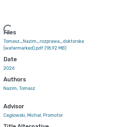
ding...
Files
Tomasz_Nazim_rozprawa_doktorska
(watermarked).pdf
(18.92 MB)
Date
2026
Authors
Nazim, Tomasz
Advisor
Cegłowski, Michał. Promotor
Title Alternative