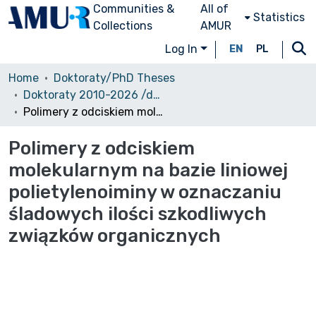
Communities &
All of
Statistics
Collections
AMUR
Log In
EN
PL
Home
Doktoraty/PhD Theses
Doktoraty 2010-2026 /dostęp otwarty/
Polimery z odciskiem molekularnym na bazie liniowej polietylenoiminy w oznaczaniu śladowych ilości szkodliwych związków organicznych
Polimery z odciskiem
molekularnym na bazie liniowej
polietylenoiminy w oznaczaniu
śladowych ilości szkodliwych
związków organicznych