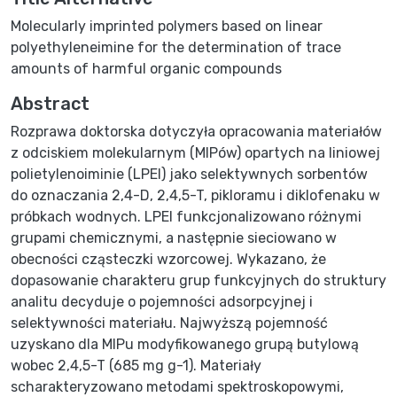
Molecularly imprinted polymers based on linear
polyethyleneimine for the determination of trace
amounts of harmful organic compounds
Abstract
Rozprawa doktorska dotyczyła opracowania materiałów
z odciskiem molekularnym (MIPów) opartych na liniowej
polietylenoiminie (LPEI) jako selektywnych sorbentów
do oznaczania 2,4-D, 2,4,5-T, pikloramu i diklofenaku w
próbkach wodnych. LPEI funkcjonalizowano różnymi
grupami chemicznymi, a następnie sieciowano w
obecności cząsteczki wzorcowej. Wykazano, że
dopasowanie charakteru grup funkcyjnych do struktury
analitu decyduje o pojemności adsorpcyjnej i
selektywności materiału. Najwyższą pojemność
uzyskano dla MIPu modyfikowanego grupą butylową
wobec 2,4,5-T (685 mg g-1). Materiały
scharakteryzowano metodami spektroskopowymi,