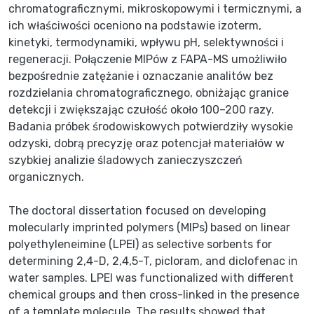
chromatograficznymi, mikroskopowymi i termicznymi, a
ich właściwości oceniono na podstawie izoterm,
kinetyki, termodynamiki, wpływu pH, selektywności i
regeneracji. Połączenie MIPów z FAPA-MS umożliwiło
bezpośrednie zatężanie i oznaczanie analitów bez
rozdzielania chromatograficznego, obniżając granice
detekcji i zwiększając czułość około 100–200 razy.
Badania próbek środowiskowych potwierdziły wysokie
odzyski, dobrą precyzję oraz potencjał materiałów w
szybkiej analizie śladowych zanieczyszczeń
organicznych.
The doctoral dissertation focused on developing
molecularly imprinted polymers (MIPs) based on linear
polyethyleneimine (LPEI) as selective sorbents for
determining 2,4-D, 2,4,5-T, picloram, and diclofenac in
water samples. LPEI was functionalized with different
chemical groups and then cross-linked in the presence
of a template molecule. The results showed that