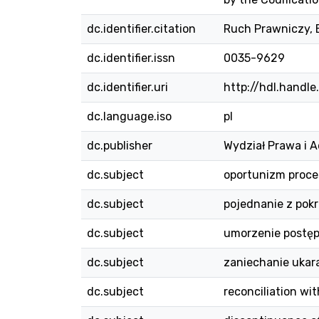
dc.identifier.citation
Ruch Prawniczy, E
dc.identifier.issn
0035-9629
dc.identifier.uri
http://hdl.handl
dc.language.iso
pl
dc.publisher
Wydział Prawa i A
dc.subject
oportunizm proc
dc.subject
pojednanie z po
dc.subject
umorzenie postę
dc.subject
zaniechanie ukar
dc.subject
reconciliation wit