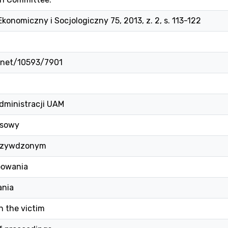
konomiczny i Socjologiczny 75, 2013, z. 2, s. 113-122
e.net/10593/7901
dministracji UAM
esowy
krzywdzonym
powania
ania
h the victim