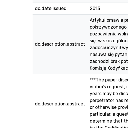
dc.date.issued
2013
Artykuł omawia p
pokrzywdzonego u
pozbawienia woln
się, w szczególn
dc.description.abstract
zadośćuczynił wy
nasuwa się pytan
zachodzi brak po
Komisję Kodyfika
***The paper disc
victim’s request,
years may be disc
perpetrator has r
dc.description.abstract
or otherwise prov
particular, a ques
determine that th
by the Codificati