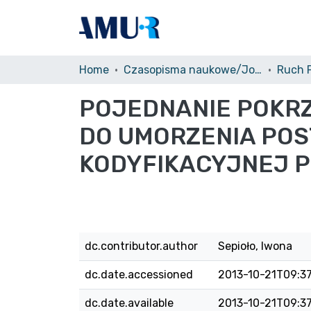
Home
Czasopisma naukowe/Journals
POJEDNANIE POKR
DO UMORZENIA POS
KODYFIKACYJNEJ 
dc.contributor.author
Sepioło, Iwona
dc.date.accessioned
2013-10-21T09:3
dc.date.available
2013-10-21T09:3