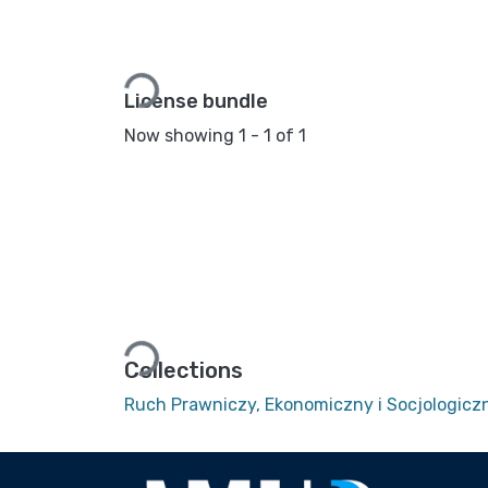
Loading...
License bundle
Now showing
1 - 1 of 1
Loading...
Collections
Ruch Prawniczy, Ekonomiczny i Socjologiczn