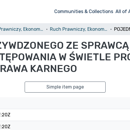
Communities & Collections
All of
Ruch Prawniczy, Ekonomiczny i Socjologiczny
Ruch Prawniczy, Ekonomiczny i Socjologiczny, 2013, nr 2 [Ruch Prawniczy i Ekonomiczny]
ZYWDZONEGO ZE SPRAWCĄ
TĘPOWANIA W ŚWIETLE PR
PRAWA KARNEGO
Simple item page
7:20Z
7:20Z