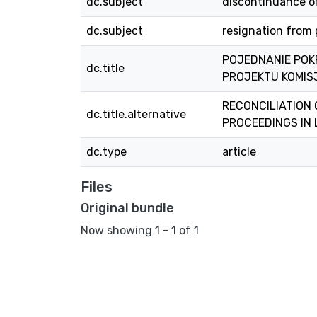
dc.subject
discontinuance o
dc.subject
resignation from
POJEDNANIE POK
dc.title
PROJEKTU KOMIS
RECONCILIATION 
dc.title.alternative
PROCEEDINGS IN 
dc.type
article
Files
Original bundle
Now showing
1 - 1 of 1