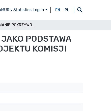
 AMUR
Statistics
Log In
EN
PL
POJEDNANIE POKRZYWDZONEGO ZE SPRAWCĄ JAKO PODSTAWA DO UMORZENIA POSTĘPOWANIA W ŚWIETLE PROJEKTU KOMISJI KODYFIKACYJNEJ PRAWA KARNEGO
 JAKO PODSTAWA
OJEKTU KOMISJI