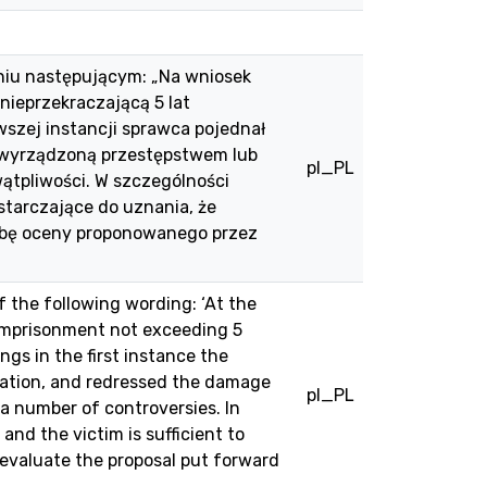
niu następującym: „Na wniosek
ieprzekraczającą 5 lat
szej instancji sprawca pojednał
ę wyrządzoną przestępstwem lub
pl_PL
ątpliwości. W szczególności
tarczające do uznania, że
róbę oceny proponowanego przez
f the following wording: ‘At the
 imprisonment not exceeding 5
gs in the first instance the
ediation, and redressed the damage
pl_PL
a number of controversies. In
and the victim is sufficient to
 evaluate the proposal put forward