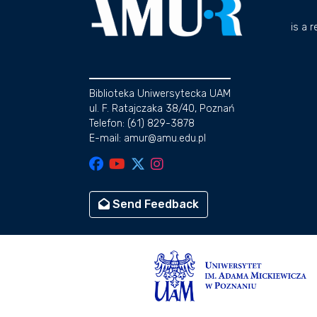
is a 
Biblioteka Uniwersytecka UAM
ul. F. Ratajczaka 38/40, Poznań
Telefon: (61) 829-3878
E-mail: amur@amu.edu.pl
Send Feedback