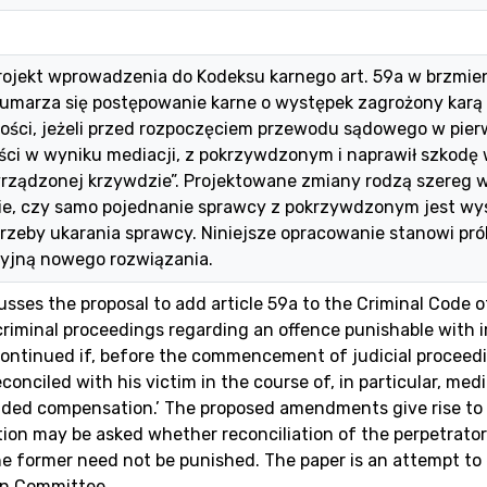
rojekt wprowadzenia do Kodeksu karnego art. 59a w brzmie
marza się postępowanie karne o występek zagrożony karą n
ości, jeżeli przed rozpoczęciem przewodu sądowego w pierw
ości w wyniku mediacji, z pokrzywdzonym i naprawił szkod
rządzonej krzywdzie”. Projektowane zmiany rodzą szereg w
ie, czy samo pojednanie sprawcy z pokrzywdzonym jest wys
trzeby ukarania sprawcy. Niniejsze opracowanie stanowi p
cyjną nowego rozwiązania.
usses the proposal to add article 59a to the Criminal Code o
 criminal proceedings regarding an offence punishable with
ontinued if, before the commencement of judicial proceedin
econciled with his victim in the course of, in particular, m
ided compensation.’ The proposed amendments give rise to 
tion may be asked whether reconciliation of the perpetrator 
e former need not be punished. The paper is an attempt to
on Committee.