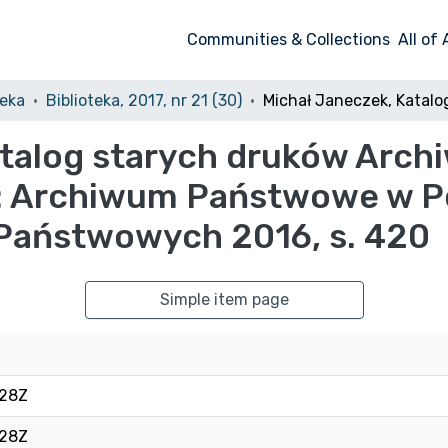
Communities & Collections
All of
teka
Biblioteka, 2017, nr 21 (30)
atalog starych druków Ar
: Archiwum Państwowe w P
Państwowych 2016, s. 420
Simple item page
:28Z
:28Z