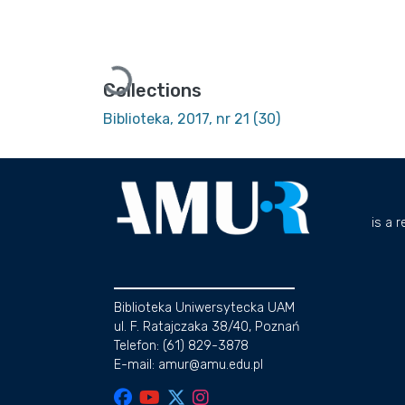
Loading...
Collections
Biblioteka, 2017, nr 21 (30)
is a 
Biblioteka Uniwersytecka UAM
ul. F. Ratajczaka 38/40, Poznań
Telefon: (61) 829-3878
E-mail: amur@amu.edu.pl