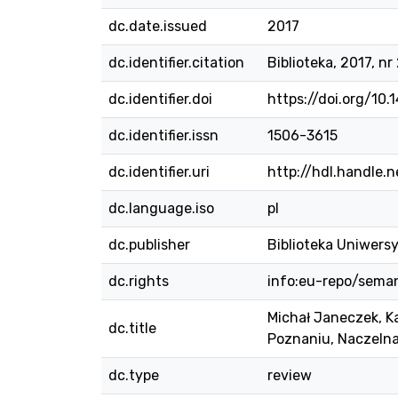
dc.date.issued
2017
dc.identifier.citation
Biblioteka, 2017, nr
dc.identifier.doi
https://doi.org/10.
dc.identifier.issn
1506-3615
dc.identifier.uri
http://hdl.handle.
dc.language.iso
pl
dc.publisher
Biblioteka Uniwers
dc.rights
info:eu-repo/sema
Michał Janeczek, 
dc.title
Poznaniu, Naczeln
dc.type
review