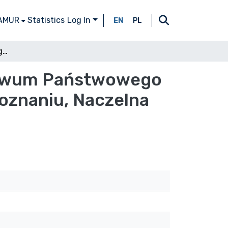
 AMUR
Statistics
Log In
EN
PL
Michał Janeczek, Katalog starych druków Archiwum Państwowego w Poznaniu, Poznań: Archiwum Państwowe w Poznaniu, Naczelna Dyrekcja Archiwów Państwowych 2016, s. 420
chiwum Państwowego
oznaniu, Naczelna