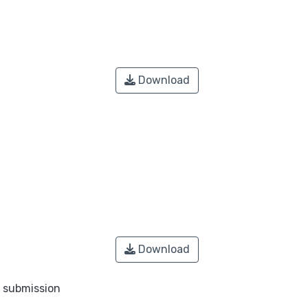
Download
Download
o submission