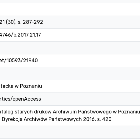
 21 (30), s. 287-292
14746/b.2017.21.17
net/10593/21940
ytecka w Poznaniu
ntics/openAccess
Katalog starych druków Archiwum Państwowego w Poznani
a Dyrekcja Archiwów Państwowych 2016, s. 420