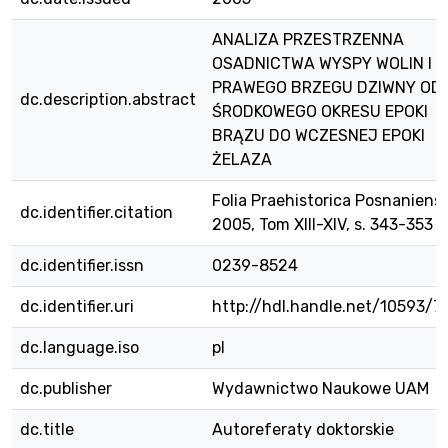
ANALIZA PRZESTRZENNA
OSADNICTWA WYSPY WOLIN I
PRAWEGO BRZEGU DZIWNY OD
dc.description.abstract
ŚRODKOWEGO OKRESU EPOKI
BRĄZU DO WCZESNEJ EPOKI
ŻELAZA
Folia Praehistorica Posnaniensi
dc.identifier.citation
2005, Tom XIII-XIV, s. 343-353
dc.identifier.issn
0239-8524
dc.identifier.uri
http://hdl.handle.net/10593/7
dc.language.iso
pl
dc.publisher
Wydawnictwo Naukowe UAM
dc.title
Autoreferaty doktorskie