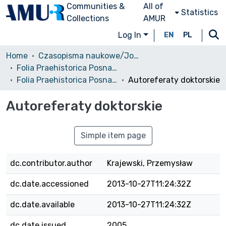
Communities &
All of
Statistics
Collections
AMUR
Log In
EN
PL
Home
Czasopisma naukowe/Journals
Folia Praehistorica Posnaniensia
Folia Praehistorica Posnaniensia, 2005, Tom XIII-XIV
Autoreferaty doktorskie
Autoreferaty doktorskie
Simple item page
dc.contributor.author
Krajewski, Przemysław
dc.date.accessioned
2013-10-27T11:24:32Z
dc.date.available
2013-10-27T11:24:32Z
dc.date.issued
2005