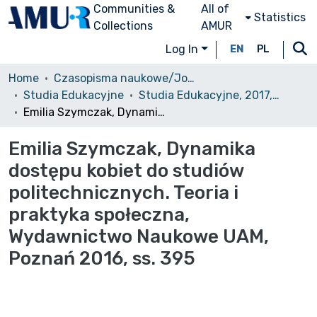
Communities &
All of
Statistics
Collections
AMUR
Log In
EN
PL
Home
Czasopisma naukowe/Journals
Studia Edukacyjne
Studia Edukacyjne, 2017, nr 43
Emilia Szymczak, Dynamika dostępu kobiet do studiów politechnicznych. Teoria i praktyka społeczna, Wydawnictwo Naukowe UAM, Poznań 2016, ss. 395
Emilia Szymczak, Dynamika
dostępu kobiet do studiów
politechnicznych. Teoria i
praktyka społeczna,
Wydawnictwo Naukowe UAM,
Poznań 2016, ss. 395