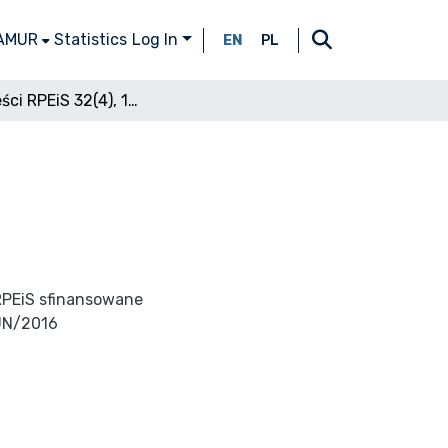
 AMUR
Statistics
Log In
EN
PL
Spis treści RPEiS 32(4), 1970
RPEiS sfinansowane
UN/2016