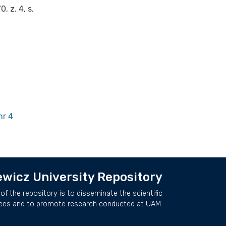
 z. 4, s.
nr 4
wicz University Repository
of the repository is to disseminate the scientific
ees and to promote research conducted at UAM.