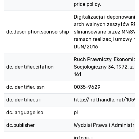
price policy.
Digitalizacja i deponowanie
archiwalnych zeszytów RPE
dc.description.sponsorship
sfinansowane przez MNiSW
ramach realizacji umowy nr
DUN/2016
Ruch Prawniczy, Ekonomicz
dc.identifier.citation
Socjologiczny 34, 1972, z. 1,
161
dc.identifier.issn
0035-9629
dc.identifier.uri
http://hdl.handle.net/1059
dc.language.iso
pl
dc.publisher
Wydział Prawa i Administra
info:eu-