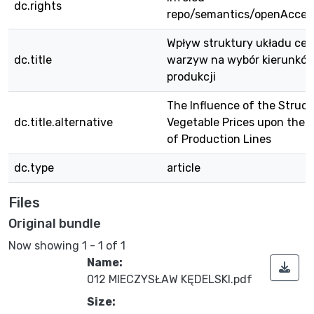
dc.rights
repo/semantics/openAcces
Wpływ struktury układu cen
dc.title
warzyw na wybór kierunkó
produkcji
The Influence of the Struct
dc.title.alternative
Vegetable Prices upon the 
of Production Lines
dc.type
article
Files
Original bundle
Now showing
1 - 1 of 1
Name:
012 MIECZYSŁAW KĘDELSKI.pdf
Size: