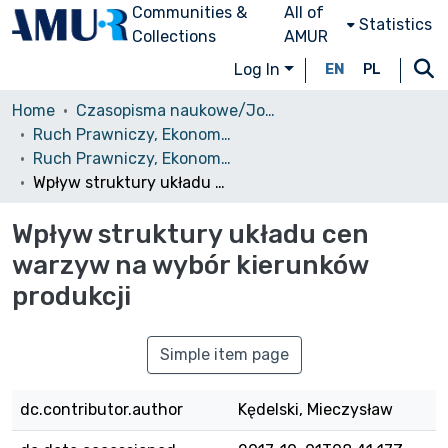
Communities &
All of
Statistics
Collections
AMUR
Log In
EN
PL
Home
Czasopisma naukowe/Journals
Ruch Prawniczy, Ekonomiczny i Socjologiczny
Ruch Prawniczy, Ekonomiczny i Socjologiczny, 1972, nr 1
Wpływ struktury układu cen warzyw na wybór kierunków produkcji
Wpływ struktury układu cen
warzyw na wybór kierunków
produkcji
Simple item page
dc.contributor.author
Kędelski, Mieczysław