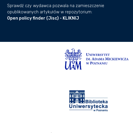
Sprawdź czy wydawca pozwala na zamieszczenie
opublikowanych artykułów w repozytorium:
Open policy finder (Jisc) - KLIKNIJ