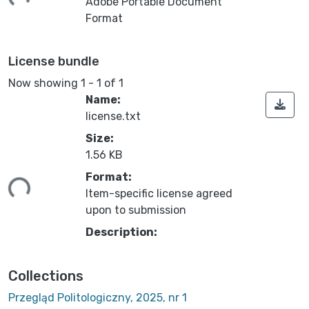
Adobe Portable Document
Format
License bundle
Now showing
1 - 1 of 1
Name:
license.txt
Size:
1.56 KB
ading...
Format:
Item-specific license agreed
upon to submission
Description:
Collections
Przegląd Politologiczny, 2025, nr 1