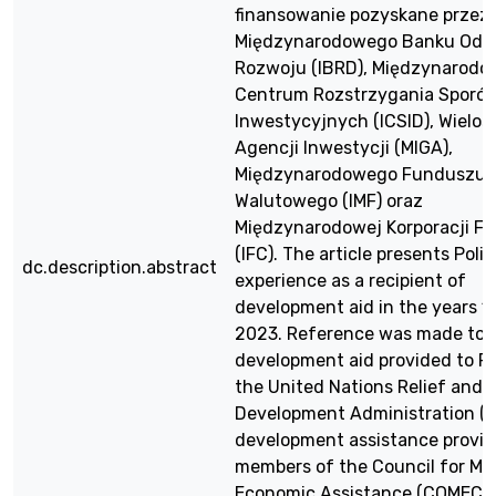
finansowanie pozyskane przez 
Międzynarodowego Banku Odb
Rozwoju (IBRD), Międzynarod
Centrum Rozstrzygania Sporó
Inwestycyjnych (ICSID), Wielos
Agencji Inwestycji (MIGA),
Międzynarodowego Funduszu
Walutowego (IMF) oraz
Międzynarodowej Korporacji F
(IFC). The article presents Polis
dc.description.abstract
experience as a recipient of
development aid in the years 
2023. Reference was made to 
development aid provided to P
the United Nations Relief and
Development Administration (
development assistance provid
members of the Council for Mu
Economic Assistance (COMECO