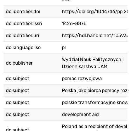
dc.identifier.doi
https://doi.org/10.14746/pp.202
dc.identifier.issn
1426-8876
dc.identifier.uri
https://hdl.handle.net/10593
dc.language.iso
pl
Wydział Nauk Politycznych i
dc.publisher
Dziennikarstwa UAM
dc.subject
pomoc rozwojowa
dc.subject
Polska jako biorca pomocy roz
dc.subject
polskie transformacyjne know
dc.subject
development aid
Poland as a recipient of devel
dc.subject