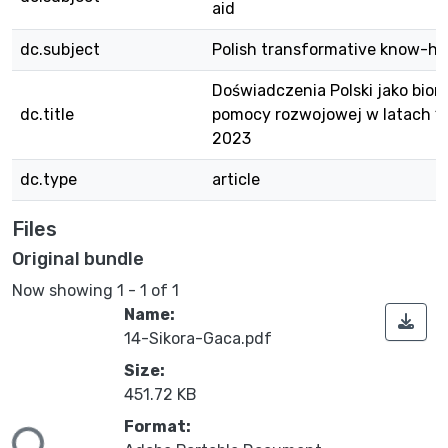
aid
dc.subject
Polish transformative know-h
Doświadczenia Polski jako bior
dc.title
pomocy rozwojowej w latach 1
2023
dc.type
article
Files
Original bundle
Now showing
1 - 1 of 1
Name:
14-Sikora-Gaca.pdf
Size:
451.72 KB
ading...
Format: