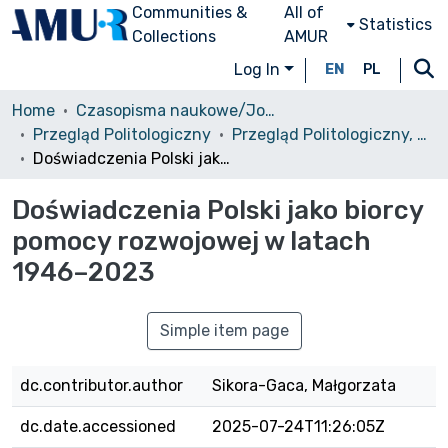
Communities &
All of
Statistics
Collections
AMUR
Log In
EN
PL
Home
Czasopisma naukowe/Journals
Przegląd Politologiczny
Przegląd Politologiczny, 2025, nr 1
Doświadczenia Polski jako biorcy pomocy rozwojowej w latach 1946–2023
Doświadczenia Polski jako biorcy
pomocy rozwojowej w latach
1946–2023
Simple item page
dc.contributor.author
Sikora-Gaca, Małgorzata
dc.date.accessioned
2025-07-24T11:26:05Z