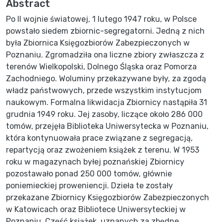
Abstract
Po II wojnie światowej, 1 lutego 1947 roku, w Polsce
powstało siedem zbiornic-segregatorni. Jedną z nich
była Zbiornica Księgozbiorów Zabezpieczonych w
Poznaniu. Zgromadziła ona liczne zbiory zwłaszcza z
terenów Wielkopolski, Dolnego Śląska oraz Pomorza
Zachodniego. Woluminy przekazywane były, za zgodą
władz państwowych, przede wszystkim instytucjom
naukowym. Formalna likwidacja Zbiornicy nastąpiła 31
grudnia 1949 roku. Jej zasoby, liczące około 286 000
tomów, przejęła Biblioteka Uniwersytecka w Poznaniu,
która kontynuowała prace związane z segregacją,
repartycją oraz zwożeniem książek z terenu. W 1953
roku w magazynach byłej poznańskiej Zbiornicy
pozostawało ponad 250 000 tomów, głównie
poniemieckiej proweniencji. Dzieła te zostały
przekazane Zbiornicy Księgozbiorów Zabezpieczonych
w Katowicach oraz Bibliotece Uniwersyteckiej w
Poznaniu. Część książek, uznanych za zbędne,