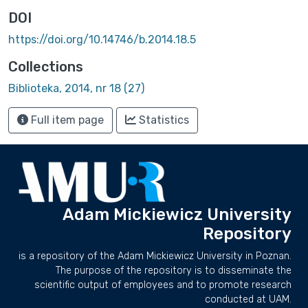
DOI
https://doi.org/10.14746/b.2014.18.5
Collections
Biblioteka, 2014, nr 18 (27)
Full item page
Statistics
Adam Mickiewicz University
Repository
is a repository of the Adam Mickiewicz University in Poznan.
The purpose of the repository is to disseminate the
scientific output of employees and to promote research
conducted at UAM.