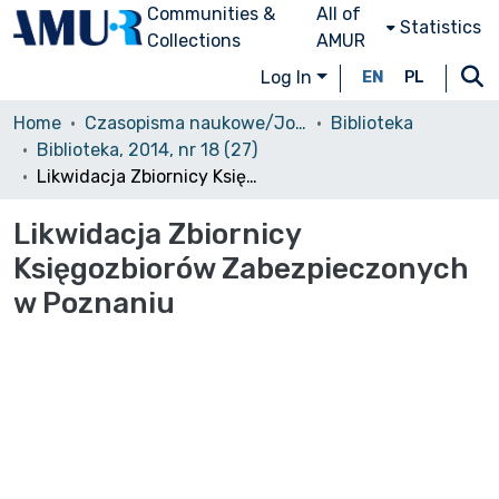
Communities &
All of
Statistics
Collections
AMUR
Log In
EN
PL
Home
Czasopisma naukowe/Journals
Biblioteka
Biblioteka, 2014, nr 18 (27)
Likwidacja Zbiornicy Księgozbiorów Zabezpieczonych w Poznaniu
Likwidacja Zbiornicy
Księgozbiorów Zabezpieczonych
w Poznaniu