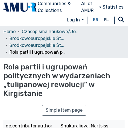
Communities &
All of
Statistics
Collections
AMUR
Log In
EN
PL
Home
Czasopisma naukowe/Journals
Środkowoeuropejskie Studia Polityczne i Medioznawcze
Środkowoeuropejskie Studia Polityczne, 2009, nr 1/2
Rola partii i ugrupowań politycznych w wydarzeniach „tulipanowej rewolucji” w Kirgistanie
Rola partii i ugrupowań
politycznych w wydarzeniach
„tulipanowej rewolucji” w
Kirgistanie
Simple item page
dc.contributor.author
Shukuralieva, Nartsiss