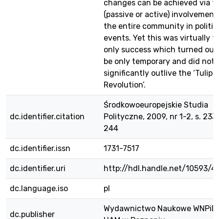
changes can be achieved via t
(passive or active) involvement
the entire community in politic
events. Yet this was virtually t
only success which turned out
be only temporary and did not
significantly outlive the ‘Tulip
Revolution’.
Środkowoeuropejskie Studia
dc.identifier.citation
Polityczne, 2009, nr 1-2, s. 233
244
dc.identifier.issn
1731-7517
dc.identifier.uri
http://hdl.handle.net/10593/4
dc.language.iso
pl
Wydawnictwo Naukowe WNPiD
dc.publisher