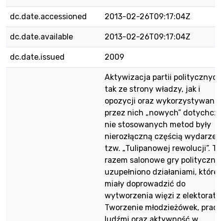
dc.date.accessioned
2013-02-26T09:17:04Z
dc.date.available
2013-02-26T09:17:04Z
dc.date.issued
2009
Aktywizacja partii politycznyc
tak ze strony władzy, jak i
opozycji oraz wykorzystywanie
przez nich „nowych” dotychcz
nie stosowanych metod były
nierozłączną częścią wydarze
tzw. „Tulipanowej rewolucji”. T
razem salonowe gry polityczne
uzupełniono działaniami, które
miały doprowadzić do
wytworzenia więzi z elektorat
Tworzenie młodzieżówek, praca
ludźmi oraz aktywność w