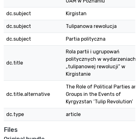
UAM w Poznaniu
dc.subject
Kirgistan
dc.subject
Tulipanowa rewolucja
dc.subject
Partia polityczna
Rola partii i ugrupowań
politycznych w wydarzeniach
dc.title
„tulipanowej rewolucji” w
Kirgistanie
The Role of Political Parties an
dc.title.alternative
Groups in the Events of
Kyrgyzstan ‘Tulip Revolution’
dc.type
article
Files