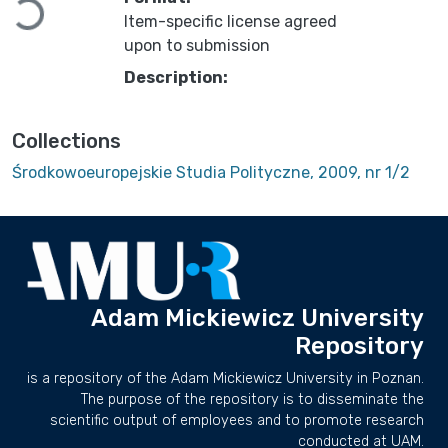
Loading...
Item-specific license agreed
upon to submission
Description:
Collections
Środkowoeuropejskie Studia Polityczne, 2009, nr 1/2
Adam Mickiewicz University
Repository
is a repository of the Adam Mickiewicz University in Poznan.
The purpose of the repository is to disseminate the
scientific output of employees and to promote research
conducted at UAM.