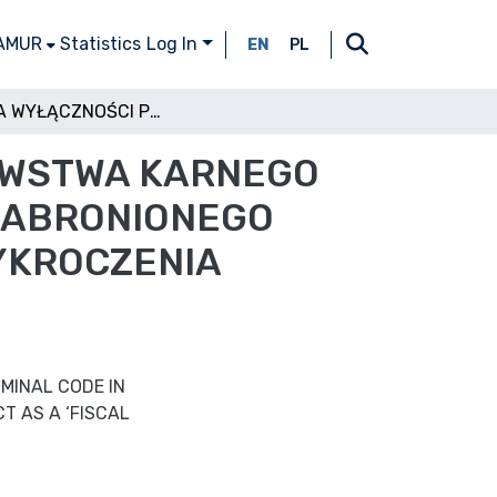
 AMUR
Statistics
Log In
EN
PL
REGUŁA WYŁĄCZNOŚCI POLSKIEGO USTAWODAWSTWA KARNEGO SKARBOWEGO W ZAKRESIE TYPIZACJI CZYNU ZABRONIONEGO JAKO „PRZESTĘPSTWA SKARBOWEGO” LUB „WYKROCZENIA SKARBOWEGO”
AWSTWA KARNEGO
 ZABRONIONEGO
YKROCZENIA
IMINAL CODE IN
T AS A ‘FISCAL