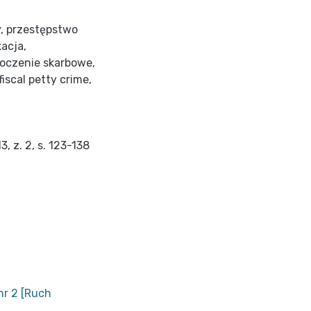
y
,
przestępstwo
kacja
,
oczenie skarbowe
,
fiscal petty crime
,
, z. 2, s. 123-138
nr 2 [Ruch