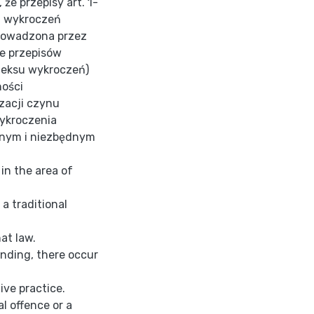
e przepisy art. 1-
 i wykroczeń
prowadzona przez
ie przepisów
deksu wykroczeń)
ności
zacji czynu
wykroczenia
nym i niezbędnym
 in the area of
 a traditional
hat law.
inding, there occur
ive practice.
al offence or a