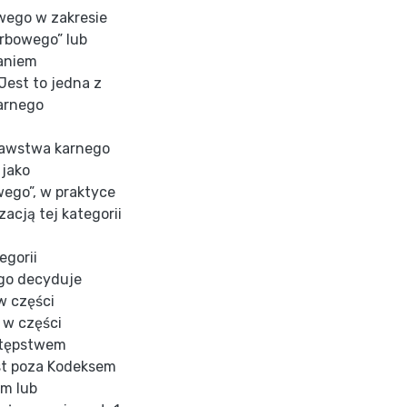
wego w zakresie
arbowego” lub
aniem
est to jedna z
arnego
dawstwa karnego
 jako
ego”, w praktyce
zacją tej kategorii
egorii
go decyduje
w części
 w części
stępstwem
st poza Kodeksem
m lub