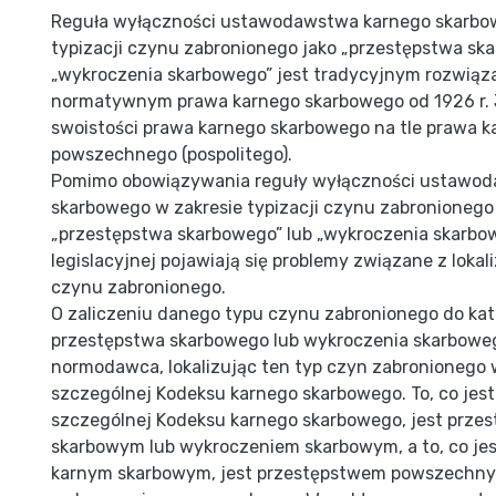
Reguła wyłączności ustawodawstwa karnego skarbo
typizacji czynu zabronionego jako „przestępstwa sk
„wykroczenia skarbowego” jest tradycyjnym rozwiąz
normatywnym prawa karnego skarbowego od 1926 r. J
swoistości prawa karnego skarbowego na tle prawa k
powszechnego (pospolitego).
Pomimo obowiązywania reguły wyłączności ustawo
skarbowego w zakresie typizacji czynu zabronionego
„przestępstwa skarbowego” lub „wykroczenia skarbow
legislacyjnej pojawiają się problemy związane z lokali
czynu zabronionego.
O zaliczeniu danego typu czynu zabronionego do kat
przestępstwa skarbowego lub wykroczenia skarbowe
normodawca, lokalizując ten typ czyn zabronionego 
szczególnej Kodeksu karnego skarbowego. To, co jest
szczególnej Kodeksu karnego skarbowego, jest prze
skarbowym lub wykroczeniem skarbowym, a to, co je
karnym skarbowym, jest przestępstwem powszechny