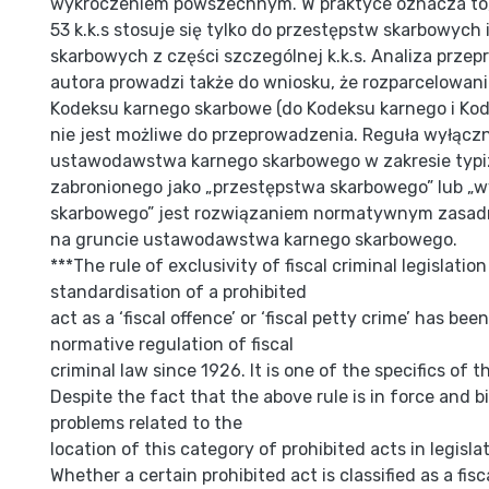
wykroczeniem powszechnym. W praktyce oznacza to, ż
53 k.k.s stosuje się tylko do przestępstw skarbowych
skarbowych z części szczególnej k.k.s. Analiza prze
autora prowadzi także do wniosku, że rozparcelowan
Kodeksu karnego skarbowe (do Kodeksu karnego i Ko
nie jest możliwe do przeprowadzenia. Reguła wyłącz
ustawodawstwa karnego skarbowego w zakresie typi
zabronionego jako „przestępstwa skarbowego” lub „
skarbowego” jest rozwiązaniem normatywnym zasad
na gruncie ustawodawstwa karnego skarbowego.
***The rule of exclusivity of fiscal criminal legislation
standardisation of a prohibited
act as a ‘fiscal offence’ or ‘fiscal petty crime’ has been
normative regulation of fiscal
criminal law since 1926. It is one of the specifics of t
Despite the fact that the above rule is in force and b
problems related to the
location of this category of prohibited acts in legislat
Whether a certain prohibited act is classified as a fisc