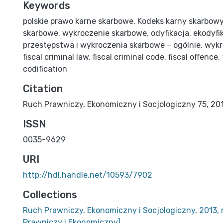
Keywords
polskie prawo karne skarbowe
,
Kodeks karny skarbow
skarbowe
,
wykroczenie skarbowe
,
odyfikacja
,
ekodyfi
przestępstwa i wykroczenia skarbowe – ogólnie
,
wykr
fiscal criminal law
,
fiscal criminal code
,
fiscal offence
,
codification
Citation
Ruch Prawniczy, Ekonomiczny i Socjologiczny 75, 2013
ISSN
0035-9629
URI
http://hdl.handle.net/10593/7902
Collections
Ruch Prawniczy, Ekonomiczny i Socjologiczny, 2013, 
Prawniczy i Ekonomiczny]