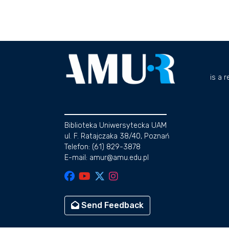
is a 
Biblioteka Uniwersytecka UAM
ul. F. Ratajczaka 38/40, Poznań
Telefon: (61) 829-3878
E-mail: amur@amu.edu.pl
Send Feedback