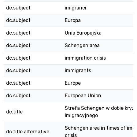
dc.subject
imigranci
dc.subject
Europa
dc.subject
Unia Europejska
dc.subject
Schengen area
dc.subject
immigration crisis
dc.subject
immigrants
dc.subject
Europe
dc.subject
European Union
Strefa Schengen w dobie kryz
dc.title
imigracyjnego
Schengen area in times of imm
dc.title.alternative
crisis