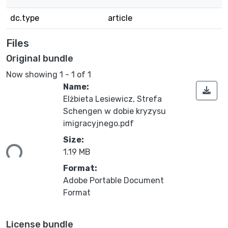
dc.type
article
Files
Original bundle
Now showing
1 - 1 of 1
Name:
Elżbieta Lesiewicz, Strefa
Schengen w dobie kryzysu
imigracyjnego.pdf
Size:
ing...
1.19 MB
Format:
Adobe Portable Document
Format
License bundle