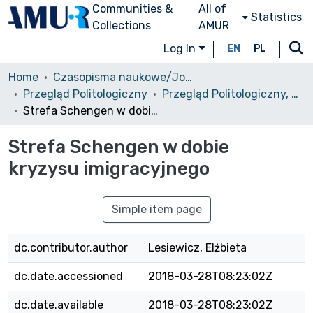
Communities &
All of
Statistics
Collections
AMUR
Log In
EN
PL
Home
Czasopisma naukowe/Journals
Przegląd Politologiczny
Przegląd Politologiczny, 2016, nr 4
Strefa Schengen w dobie kryzysu imigracyjnego
Strefa Schengen w dobie
kryzysu imigracyjnego
Simple item page
dc.contributor.author
Lesiewicz, Elżbieta
dc.date.accessioned
2018-03-28T08:23:02Z
dc.date.available
2018-03-28T08:23:02Z