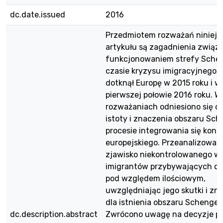
dc.date.issued
2016
Przedmiotem rozważań niniejs
artykułu są zagadnienia związ
funkcjonowaniem strefy Sche
czasie kryzysu imigracyjnego, j
dotknął Europę w 2015 roku i w
pierwszej połowie 2016 roku. W
rozważaniach odniesiono się d
istoty i znaczenia obszaru Sc
procesie integrowania się kon
europejskiego. Przeanalizowan
zjawisko niekontrolowanego w
imigrantów przybywających do
pod względem ilościowym,
uwzględniając jego skutki i zn
dla istnienia obszaru Schengen
dc.description.abstract
Zwrócono uwagę na decyzje p