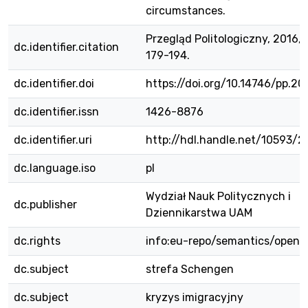
circumstances.
Przegląd Politologiczny, 2016, n
dc.identifier.citation
179-194.
dc.identifier.doi
https://doi.org/10.14746/pp.201
dc.identifier.issn
1426-8876
dc.identifier.uri
http://hdl.handle.net/10593/
dc.language.iso
pl
Wydział Nauk Politycznych i
dc.publisher
Dziennikarstwa UAM
dc.rights
info:eu-repo/semantics/openA
dc.subject
strefa Schengen
dc.subject
kryzys imigracyjny