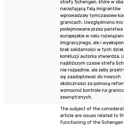
strefy Schengen, które w obaw
narastającą falą imigrantów
wprowadzały tymczasowe kont
granicach. Uwzględniono inicj
podejmowane przez państwa
europejskie w celu rozwiązana
imigracyjnego, ale i wyekspon
brak solidarności w tych działa
konkluzji autorka stwierdza, iż
najbliższym czasie strefa Sche
nie rozpadnie, ale żeby przetrw
się zaadoptować do nowych
okoliczności za pomocą reform 
wzmocnić kontrole na granica
zewnętrznych.
The subject of the consideratio
article are issues related to the
functioning of the Schengen a