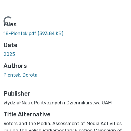
ading...
Files
18-Piontek.pdf
(393.84 KB)
Date
2025
Authors
Piontek, Dorota
Publisher
Wydział Nauk Politycznych i Dziennikarstwa UAM
Title Alternative
Voters and the Media. Assessment of Media Activities
During the Polish Parliamentary Election Campaign of