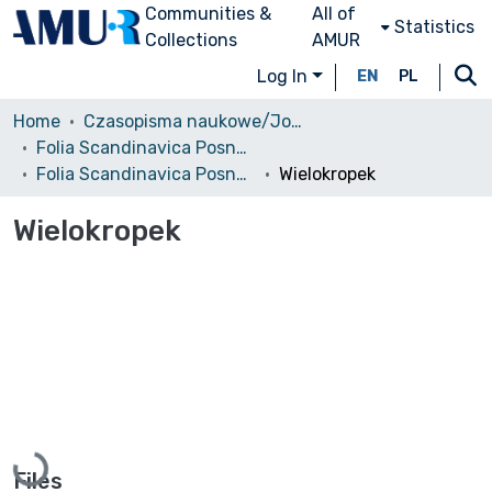
Communities &
All of
Statistics
Collections
AMUR
Log In
EN
PL
Home
Czasopisma naukowe/Journals
Folia Scandinavica Posnaniensia
Folia Scandinavica Posnaniensia, 2011, nr 12
Wielokropek
Wielokropek
Loading...
Files