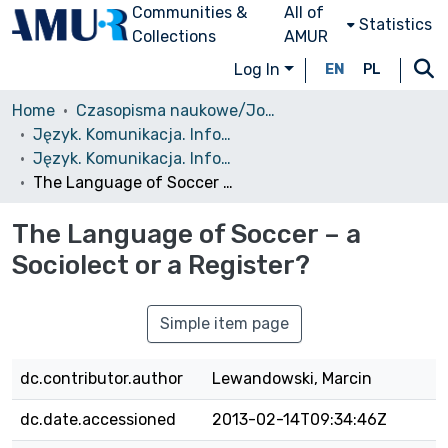
Communities &
All of
Statistics
Collections
AMUR
Log In
EN
PL
Home
Czasopisma naukowe/Journals
Język. Komunikacja. Informacja
Język. Komunikacja. Informacja, 2008, tom 3
The Language of Soccer – a Sociolect or a Register?
The Language of Soccer – a
Sociolect or a Register?
Simple item page
dc.contributor.author
Lewandowski, Marcin
dc.date.accessioned
2013-02-14T09:34:46Z