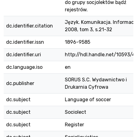
do grupy socjolektów bądź
rejestrów.
Język. Komunikacja. Informacj
dc.identifier.citation
2008, tom 3, s.21-32
dc.identifier.issn
1896-9585
dc.identifier.uri
http://hdl.handle.net/10593/4
dc.language.iso
en
SORUS S.C. Wydawnictwo i
dc.publisher
Drukarnia Cyfrowa
dc.subject
Language of soccer
dc.subject
Sociolect
dc.subject
Register