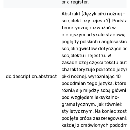
or a register.
Abstrakt (Język piłki nożnej –
socjolekt czy rejestr?). Podsta
teoretyczną rozważań w
niniejszym artykule stanowią
poglądy polskich i anglosaskich
socjolingwistów dotyczące poj
socjolektu i rejestru. W
zasadniczej części tekstu auto
charakteryzuje pokrótce język
dc.description.abstract
piłki nożnej, wyróżniając 10
pododmian tego języka, które
różnią się między sobą głównie
pod względem leksykalno-
gramatycznym, jak również
stylistycznym. Na koniec zosta
podjęta próba zaszeregowania
każdej z omówionych pododmi