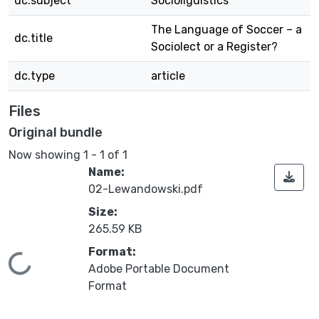
dc.subject
Socioliguistics
The Language of Soccer – a
dc.title
Sociolect or a Register?
dc.type
article
Files
Original bundle
Now showing
1 - 1 of 1
Name:
02-Lewandowski.pdf
Size:
265.59 KB
Format:
Loading...
Adobe Portable Document
Format