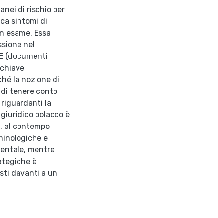
anei di rischio per
ca sintomi di
in esame. Essa
ssione nel
UE (documenti
 chiave
ché la nozione di
 di tenere conto
 riguardanti la
 giuridico polacco è
o, al contempo
minologiche e
ientale, mentre
rategiche è
sti davanti a un