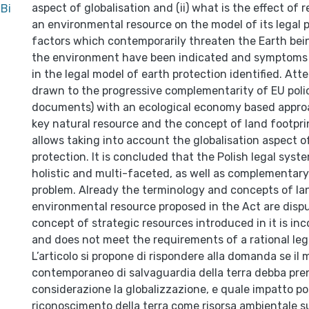
aspect of globalisation and (ii) what is the effect of 
Bi
an environmental resource on the model of its legal 
factors which contemporarily threaten the Earth bei
the environment have been indicated and symptoms 
in the legal model of earth protection identified. Att
drawn to the progressive complementarity of EU polic
documents) with an ecological economy based approa
key natural resource and the concept of land footpri
allows taking into account the globalisation aspect o
protection. It is concluded that the Polish legal system
holistic and multi-faceted, as well as complementar
problem. Already the terminology and concepts of la
environmental resource proposed in the Act are disp
concept of strategic resources introduced in it is inc
and does not meet the requirements of a rational legi
L’articolo si propone di rispondere alla domanda se il 
contemporaneo di salvaguardia della terra debba pre
considerazione la globalizzazione, e quale impatto po
riconoscimento della terra come risorsa ambientale su