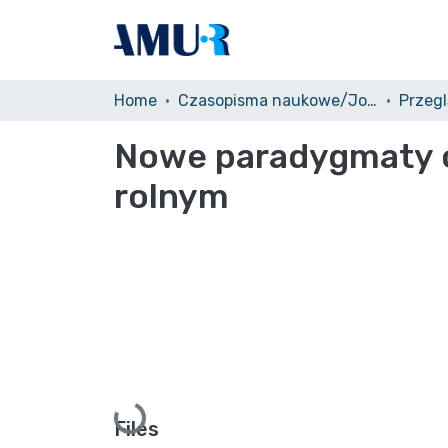
Home
Czasopisma naukowe/Journals
Przeg
Nowe paradygmaty o
rolnym
Loading...
Files