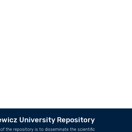
wicz University Repository
of the repository is to disseminate the scientific