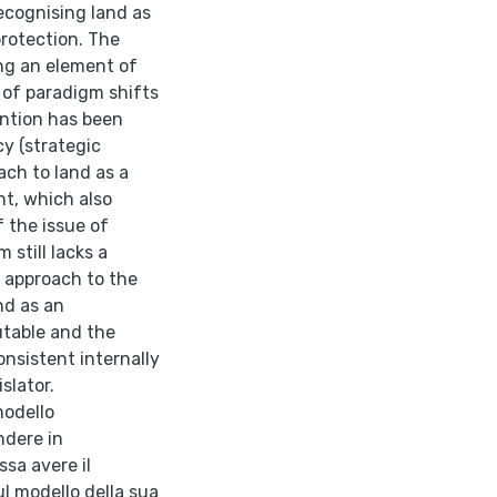
recognising land as
protection. The
ng an element of
of paradigm shifts
ention has been
y (strategic
ch to land as a
nt, which also
f the issue of
 still lacks a
y approach to the
nd as an
utable and the
onsistent internally
slator.
modello
ndere in
ssa avere il
l modello della sua