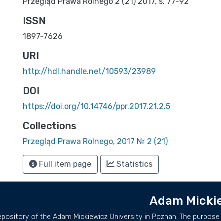
Przegląd Prawa Rolnego 2 (21) 2017, s. 77-92
ISSN
1897-7626
URI
http://hdl.handle.net/10593/23989
DOI
https://doi.org/10.14746/ppr.2017.21.2.5
Collections
Przegląd Prawa Rolnego, 2017 Nr 2 (21)
Full item page
Statistics
Adam Mickie
repository of the Adam Mickiewicz University in Poznan. The purpose 