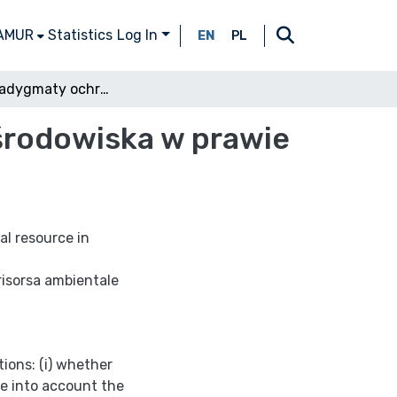
 AMUR
Statistics
Log In
EN
PL
Nowe paradygmaty ochrony ziemi jako zasobu środowiska w prawie rolnym
środowiska w prawie
l resource in
risorsa ambientale
ions: (i) whether
ke into account the