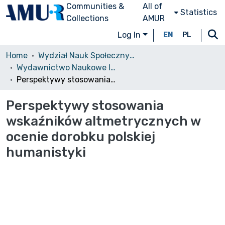
Communities &
All of
Statistics
Collections
AMUR
Log In
EN
PL
Home
Wydział Nauk Społecznych (WNS)/Faculty of Social Sciences
Wydawnictwo Naukowe Instytutu Filozofii UAM
Perspektywy stosowania wskaźników altmetrycznych w ocenie dorobku polskiej humanistyki
Perspektywy stosowania
wskaźników altmetrycznych w
ocenie dorobku polskiej
humanistyki