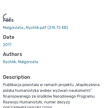
Loading...
Files
Malgorzata_Rychlik.pdf
(215.72 KB)
Date
2017
Authors
Rychlik, Małgorzata
Description
Publikacja powstała w ramach projektu „Współczesna
polska humanistyka wobec wyzwań naukometrii”
finansowanego ze środków Narodowego Programu
Rozwoju Humanistyki, numer decyzji
0057/NPHR3/H11/82/2014.