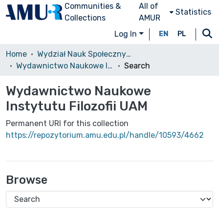
Communities &
All of
Statistics
Collections
AMUR
Log In
EN
PL
Home
Wydział Nauk Społecznych (WNS)/Faculty of Social Sciences
Wydawnictwo Naukowe Instytutu Filozofii UAM
Search
Wydawnictwo Naukowe
Instytutu Filozofii UAM
Permanent URI for this collection
https://repozytorium.amu.edu.pl/handle/10593/4662
Browse