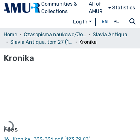
Communities &
All of
Statistics
Collections
AMUR
Log In
EN
PL
Home
Czasopisma naukowe/Journals
Slavia Antiqua
Slavia Antiqua, tom 27 (1980)
Kronika
Kronika
Loading...
Files
16_Kronika_333-336.pdf
(123.79 KB)