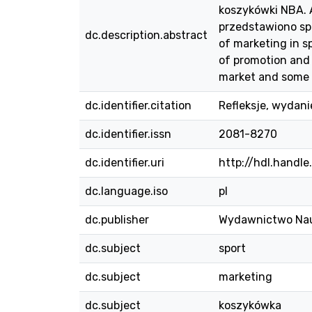
koszykówki NBA. 
przedstawiono spe
dc.description.abstract
of marketing in s
of promotion and 
market and some o
dc.identifier.citation
Refleksje, wydani
dc.identifier.issn
2081-8270
dc.identifier.uri
http://hdl.handl
dc.language.iso
pl
dc.publisher
Wydawnictwo Na
dc.subject
sport
dc.subject
marketing
dc.subject
koszykówka