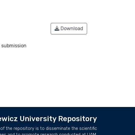
Download
o submission
wicz University Repository
of the repository is to disseminate the scientific
ees and to promote research conducted at UAM.