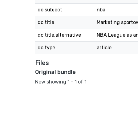
dc.subject
nba
dc.title
Marketing sporto
dc.title.alternative
NBA League as an
dc.type
article
Files
Original bundle
Now showing
1 - 1 of 1