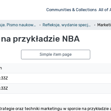
Communities & Collections
All of
Refleksje. Pismo naukowe studentów i doktorantów WNPiD UAM
Refleksje, wydanie specjalne, wiosna 2012
 na przykładzie NBA
Simple item page
n
:33Z
:33Z
trategie oraz techniki marketingu w sporcie na przykładzie