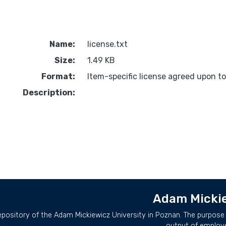
Name:
license.txt
Size:
1.49 KB
Format:
Item-specific license agreed upon t
Description:
Adam Mickie
repository of the Adam Mickiewicz University in Poznan. The purpose 
output of employ