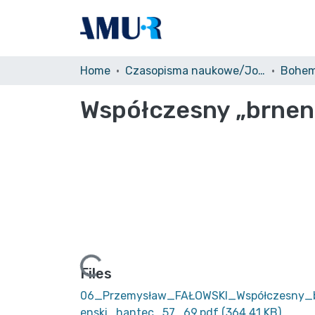
Home
Czasopisma naukowe/Journals
Bohem
Współczesny „brnen
Loading...
Files
06_Przemysław_FAŁOWSKI_Współczesny_
enski_hantec_57_69.pdf
(364.41 KB)