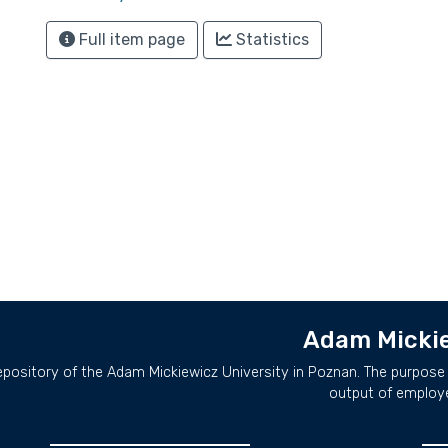
Full item page
Statistics
Adam Mickie
repository of the Adam Mickiewicz University in Poznan. The purpose 
output of employ