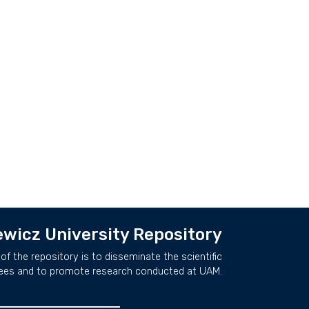
wicz University Repository
of the repository is to disseminate the scientific
ees and to promote research conducted at UAM.