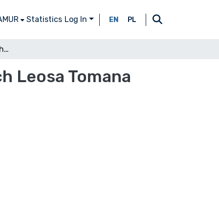
 AMUR
Statistics
Log In
EN
PL
Współczesny „brnenski hantec” w opowiadaniach Leosa Tomana
ch Leosa Tomana