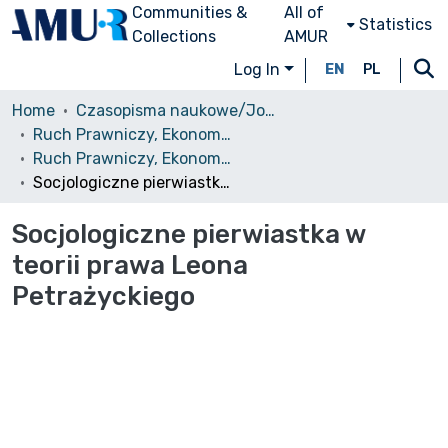
Communities &
All of
Statistics
Collections
AMUR
Log In
EN
PL
Home
Czasopisma naukowe/Journals
Ruch Prawniczy, Ekonomiczny i Socjologiczny
Ruch Prawniczy, Ekonomiczny i Socjologiczny, 1975, nr 3
Socjologiczne pierwiastka w teorii prawa Leona Petrażyckiego
Socjologiczne pierwiastka w
teorii prawa Leona
Petrażyckiego