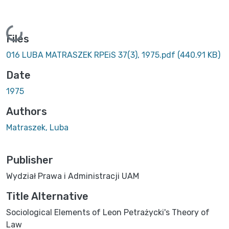
Loading...
Files
016 LUBA MATRASZEK RPEiS 37(3), 1975.pdf
(440.91 KB)
Date
1975
Authors
Matraszek, Luba
Publisher
Wydział Prawa i Administracji UAM
Title Alternative
Sociological Elements of Leon Petrażycki's Theory of
Law