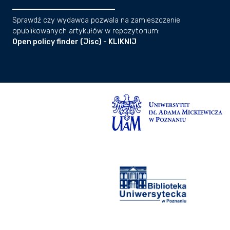
Sprawdź czy wydawca pozwala na zamieszczenie
opublikowanych artykułów w repozytorium:
Open policy finder (Jisc) - KLIKNIJ