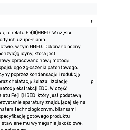
pl
ji chelatu Fe(III)HBED. W części
tody ich uzupełniania.
ictwie, w tym HBED. Dokonano oceny
zylo)glicyny, która jest
zprawy opracowano nową metodę
ropejskiego zgłoszenia patentowego.
cyny poprzez kondensację i redukcję
raz chelatację żelaza i izolację
pl
etodę ekstrakcji EDC. W część
atu Fe(III)HBED, który jest podstawą
zystanie aparatury znajdującej się na
ematem technologicznym, bilansami
pecyfikację gotowego produktu
on stawiane mu wymagania jakościowe,