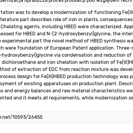
ernizacja upraszcza proces produkcji pod względem tech
ertation was to develop a modernization of functioning Fe(
iterature part describes role of iron in plants, consequence
Chelating agents, including HBED were characterized. Appl
essed for HBED and N-(2-hydroxybenzyl)glycine, the inte
e experimental part the novel method of HBED synthesis wa
ch were foundation of European Patent application. Three-
-hydroxybenzyl)glycine via condensation and reduction of s
2 dichloroethane and iron chelation with isolation of Fe(III
hod of extraction of EDC from reaction mixture was develop
 process design for Fe(III)HBED production technology was
yment of existing apparatuses on production plant. Descri
s and energy balances and raw material characteristics were
nted and it meets all requirements, while modernization sim
le.net/10593/26455