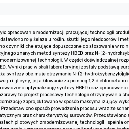
ło opracowanie modernizacji pracującej technologii produkc
edstawiono rolę żelaza u roślin, skutki jego niedoborów i me
o czynniki chelatujące dopuszczone do stosowania w roln
acyjnego znanych metod syntezy HBED oraz N-(2-hydroksyben
modernizowanej technologii. W części doświadczalnej ro
. Wyniki prac w skali laboratoryjnej zostały podstawą eu
żka syntezy obejmuje otrzymanie N-(2-hydroksybenzylo)gli
ego i glicyny, jej alkilowanie za pomocą 1,2 dichloroetanu o
eprowadzono optymalizację syntezy HBED oraz opracowano m
zprawy to projekt procesowy technologii otrzymywania chel
odernizację zaprojektowano w sposób maksymalizujący wykor
j. Przedstawiono sposób prowadzenia procesu wraz ze sch
tycznym oraz charakterystyką surowców. Przedstawiono s
stach pilotowych zmodernizowanej technologii i spełnia 