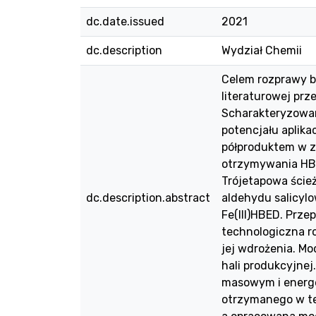
dc.date.issued
2021
dc.description
Wydział Chemii
Celem rozprawy by
literaturowej prz
Scharakteryzowan
potencjału aplik
półproduktem w z
otrzymywania HBED
Trójetapowa ście
dc.description.abstract
aldehydu salicylow
Fe(III)HBED. Prz
technologiczna ro
jej wdrożenia. M
hali produkcyjne
masowym i energe
otrzymanego w te