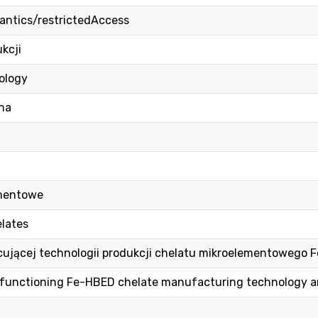
antics/restrictedAccess
kcji
ology
na
ementowe
elates
cującej technologii produkcji chelatu mikroelementowego F
 functioning Fe-HBED chelate manufacturing technology a