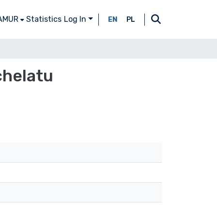
 AMUR
Statistics
Log In
EN
PL
chelatu