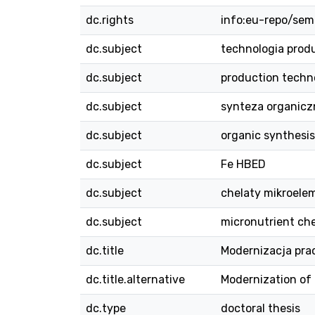
dc.rights
info:eu-repo/sem
dc.subject
technologia produ
dc.subject
production techn
dc.subject
synteza organicz
dc.subject
organic synthesis
dc.subject
Fe HBED
dc.subject
chelaty mikroel
dc.subject
micronutrient ch
dc.title
Modernizacja pra
dc.title.alternative
Modernization of
dc.type
doctoral thesis