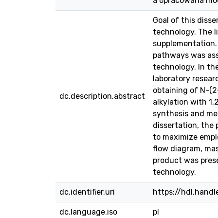
a opracowana mod
Goal of this diss
technology. The l
supplementation. 
pathways was ass
technology. In th
laboratory resear
obtaining of N-(2
dc.description.abstract
alkylation with 1,
synthesis and met
dissertation, the
to maximize emplo
flow diagram, mas
product was prese
technology.
dc.identifier.uri
https://hdl.hand
dc.language.iso
pl