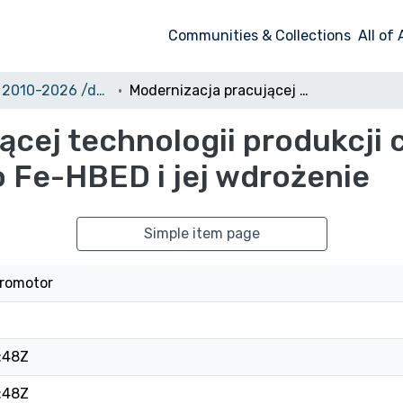
Communities & Collections
All of
Doktoraty 2010-2026 /dostęp ograniczony, możliwy z komputerów w Bibliotece Uniwersyteckiej/
Modernizacja pracującej technologii produkcji chelatu mikroelementowego Fe-HBED i jej wdrożenie
ącej technologii produkcji 
Fe-HBED i jej wdrożenie
Simple item page
Promotor
:48Z
:48Z