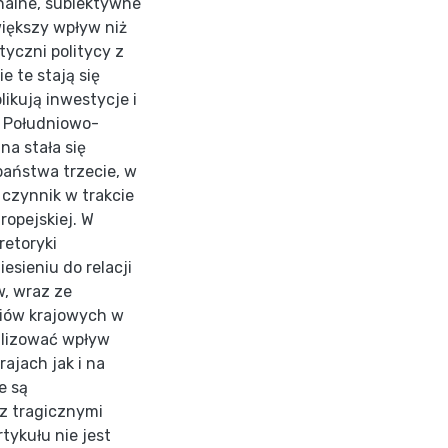
nalne, subiektywne
iększy wpływ niż
tyczni politycy z
e te stają się
ikują inwestycje i
i Południowo-
na stała się
państwa trzecie, w
czynnik w trakcie
ropejskiej. W
retoryki
esieniu do relacji
, wraz ze
iów krajowych w
ralizować wpływ
ajach jak i na
e są
 z tragicznymi
tykułu nie jest