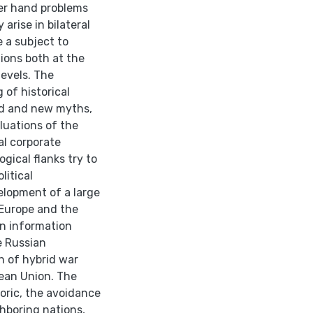
her hand problems
arise in bilateral
 a subject to
ions both at the
levels. The
 of historical
old and new myths,
luations of the
al corporate
ogical flanks try to
litical
lopment of a large
 Europe and the
an information
he Russian
n of hybrid war
pean Union. The
toric, the avoidance
ghboring nations,