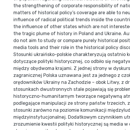
the strengthening of corporate responsibility of nati
matters of historical policy’s coverage are able to neu
influence of radical political trends inside the countr
the influence of other states which are not interest
the tragic plume of history in Poland and Ukraine. Aut
do not aim to study or compare purely historical posit
media tools and their role in the historical policy disc
Stosunki ukraińsko-polskie charakteryzują ostatnio 
dotyczące polityki historycznej, co odbiło się negat
między obydwoma krajami. Z jednej strony w dyskursi
zagranicznej Polska uznawana jest za jednego z cz
orędowników Ukrainy na Zachodzie – obok Litwy, z dr
stosunkach dwustronnych stale pojawiają się proble
historyczno-humanitarnym tworzące negatywną atm
podlegające manipulacji ze strony państw trzecich, 
stosunki zarówno na poziomie komunikacji międzyludzk
międzyinstytucjonalnej. Dodatkowym czynnikiem ut
zrozumienie kwestii polityki historycznej są media w 