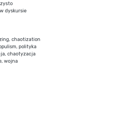
czysto
 w dyskursie
zing
,
chaotization
opulism
,
polityka
cja
,
chaotyzacja
e
,
wojna