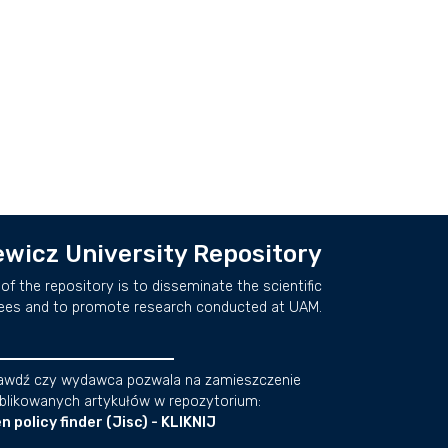
wicz University Repository
of the repository is to disseminate the scientific
ees and to promote research conducted at UAM.
awdź czy wydawca pozwala na zamieszczenie
blikowanych artykułów w repozytorium:
n policy finder (Jisc) - KLIKNIJ