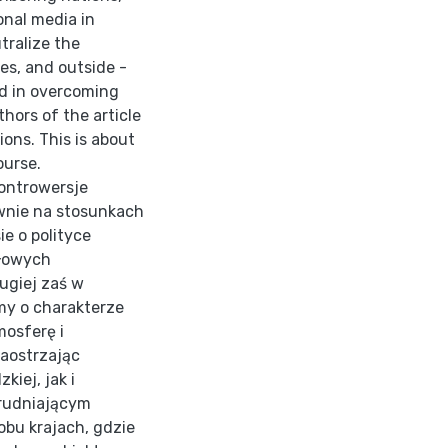
onal media in
tralize the
ies, and outside -
ed in overcoming
hors of the article
ions. This is about
ourse.
kontrowersje
ywnie na stosunkach
e o polityce
ołowych
ugiej zaś w
my o charakterze
osferę i
zaostrzając
iej, jak i
rudniającym
obu krajach, gdzie