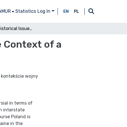
 AMUR
Statistics
Log In
EN
PL
Ukrainian Historical Issues in Polish Media in the Context of a Hybrid War: Between Myths and Post-Truth
e Context of a
 kontekście wojny
sial in terms of
on interstate
ourse Poland is
aine in the