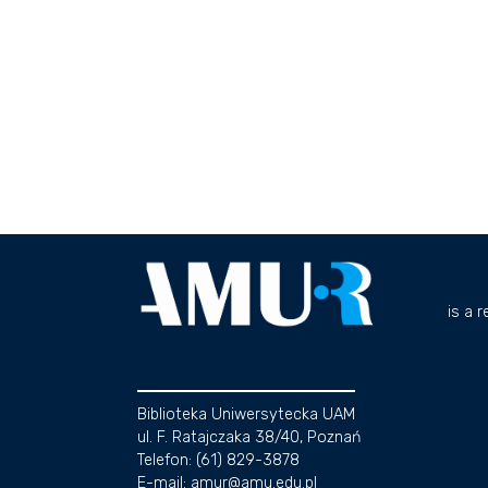
is a 
Biblioteka Uniwersytecka UAM
ul. F. Ratajczaka 38/40, Poznań
Telefon: (61) 829-3878
E-mail: amur@amu.edu.pl