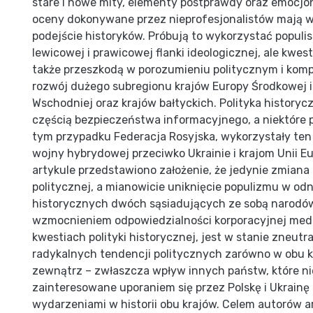
stare i nowe mity, elementy postprawdy oraz emocjo
oceny dokonywane przez nieprofesjonalistów mają w
podejście historyków. Próbują to wykorzystać populis
lewicowej i prawicowej flanki ideologicznej, ale kwesti
także przeszkodą w porozumieniu politycznym i kompl
rozwój dużego subregionu krajów Europy Środkowej 
Wschodniej oraz krajów bałtyckich. Polityka historycz
częścią bezpieczeństwa informacyjnego, a niektóre 
tym przypadku Federacja Rosyjska, wykorzystały ten 
wojny hybrydowej przeciwko Ukrainie i krajom Unii Eu
artykule przedstawiono założenie, że jedynie zmiana 
politycznej, a mianowicie uniknięcie populizmu w odni
historycznych dwóch sąsiadujących ze sobą narodów
wzmocnieniem odpowiedzialności korporacyjnej med
kwestiach polityki historycznej, jest w stanie zneut
radykalnych tendencji politycznych zarówno w obu kr
zewnątrz – zwłaszcza wpływ innych państw, które ni
zainteresowane uporaniem się przez Polskę i Ukrainę
wydarzeniami w historii obu krajów. Celem autorów ar