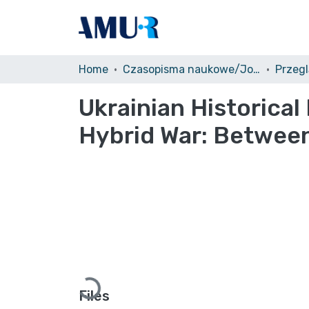
Home
Czasopisma naukowe/Journals
Przegl
Ukrainian Historical 
Hybrid War: Betwee
Loading...
Files