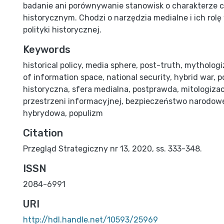
badanie ani porównywanie stanowisk o charakterze 
historycznym. Chodzi o narzędzia medialne i ich rolę
polityki historycznej.
Keywords
historical policy
,
media sphere
,
post-truth
,
mythologi
of information space
,
national security
,
hybrid war
,
p
historyczna
,
sfera medialna
,
postprawda
,
mitologiza
przestrzeni informacyjnej
,
bezpieczeństwo narodow
hybrydowa
,
populizm
Citation
Przegląd Strategiczny nr 13, 2020, ss. 333-348.
ISSN
2084-6991
URI
http://hdl.handle.net/10593/25969