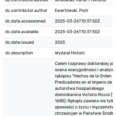
dc.contributor.author
Ewertowski. Piotr
dc.date.accessioned
2025-03-26T10:37:50Z
dc.date.available
2025-03-26T10:37:50Z
dc.date.issued
2025
dc.description
Wydział Historii
Celem rozprawy doktorskiej jes
ocena wiarygodności i analiza
rękopisu "Hechos de la Orden d
Predicadores en el Imperio de C
autorstwa hiszpańskiego
dominikanina Victorio Riccio (1
1685). Rękopis zawiera nie tylk
opowieści o życiu i męczeństw
chrześcijan w Państwie Środka