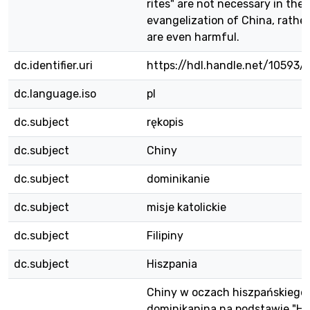
rites" are not necessary in the
evangelization of China, rathe
are even harmful.
dc.identifier.uri
https://hdl.handle.net/10593
dc.language.iso
pl
dc.subject
rękopis
dc.subject
Chiny
dc.subject
dominikanie
dc.subject
misje katolickie
dc.subject
Filipiny
dc.subject
Hiszpania
Chiny w oczach hiszpańskiego
dominikanina na podstawie "H