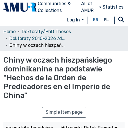
Communities &
All of
Statistics
Collections
AMUR
Log In
EN
PL
Home
Doktoraty/PhD Theses
Doktoraty 2010-2026 /dostęp otwarty/
Chiny w oczach hiszpańskiego dominikanina na podstawie "Hechos de la Orden de Predicadores en el Imperio de China"
Chiny w oczach hiszpańskiego
dominikanina na podstawie
"Hechos de la Orden de
Predicadores en el Imperio de
China"
Simple item page
dc.contributor.advisor
Witkowski, Rafał. Promotor