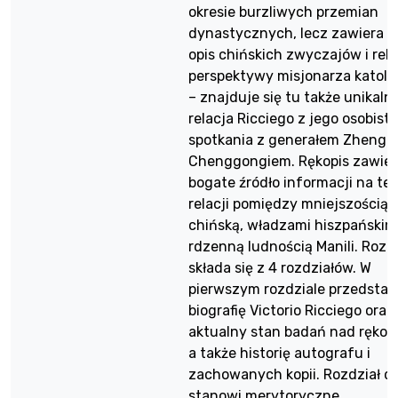
okresie burzliwych przemian
dynastycznych, lecz zawiera t
opis chińskich zwyczajów i relig
perspektywy misjonarza katoli
– znajduje się tu także unikaln
relacja Ricciego z jego osobist
spotkania z generałem Zhengi
Chenggongiem. Rękopis zawier
bogate źródło informacji na te
relacji pomiędzy mniejszością
chińską, władzami hiszpańskimi
rdzenną ludnością Manili. Roz
składa się z 4 rozdziałów. W
pierwszym rozdziale przedsta
biografię Victorio Ricciego oraz
aktualny stan badań nad rękop
a także historię autografu i
zachowanych kopii. Rozdział d
stanowi merytoryczne