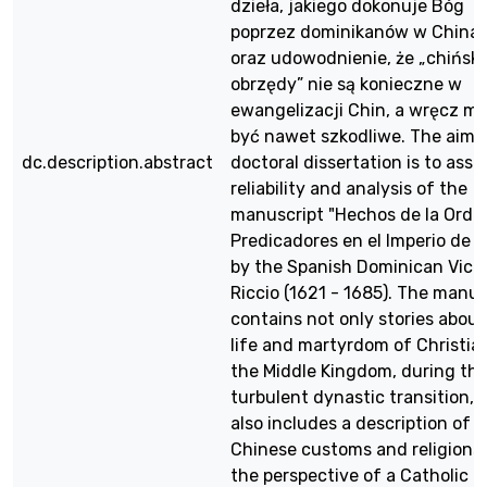
dzieła, jakiego dokonuje Bóg
poprzez dominikanów w China
oraz udowodnienie, że „chiński
obrzędy” nie są konieczne w
ewangelizacji Chin, a wręcz m
być nawet szkodliwe. The aim 
dc.description.abstract
doctoral dissertation is to asse
reliability and analysis of the
manuscript "Hechos de la Orde
Predicadores en el Imperio de C
by the Spanish Dominican Victo
Riccio (1621 - 1685). The manus
contains not only stories about
life and martyrdom of Christian
the Middle Kingdom, during th
turbulent dynastic transition, 
also includes a description of
Chinese customs and religions
the perspective of a Catholic