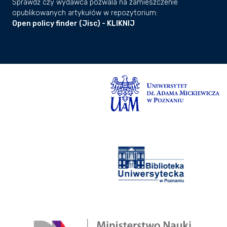
Sprawdź czy wydawca pozwala na zamieszczenie
opublikowanych artykułów w repozytorium:
Open policy finder (Jisc) - KLIKNIJ