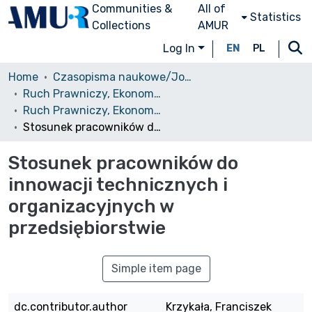
Communities &
All of
Statistics
Collections
AMUR
Log In
EN
PL
Home
Czasopisma naukowe/Journals
Ruch Prawniczy, Ekonomiczny i Socjologiczny
Ruch Prawniczy, Ekonomiczny i Socjologiczny, 1974, nr 1
Stosunek pracowników do innowacji technicznych i organizacyjnych w przedsiębiorstwie
Stosunek pracowników do
innowacji technicznych i
organizacyjnych w
przedsiębiorstwie
Simple item page
dc.contributor.author
Krzykała, Franciszek