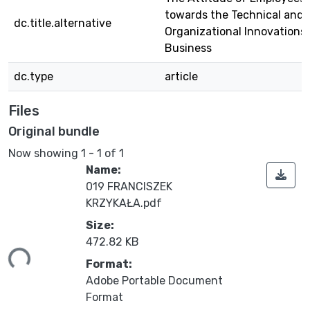
towards the Technical and
dc.title.alternative
Organizational Innovations 
Business
dc.type
article
Files
Original bundle
Now showing
1 - 1 of 1
Name:
019 FRANCISZEK
KRZYKAŁA.pdf
Size:
ing...
472.82 KB
Format:
Adobe Portable Document
Format