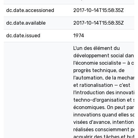
dc.date.accessioned
2017-10-14T15:58:35Z
dc.date.available
2017-10-14T15:58:35Z
dc.date.issued
1974
L'un des élément du
développement social dans
l'économie socialiste — à cô
progrès technique, de
l'automation, de la mechani
et rationalisation — c'est
l'introduction des innovati
techno-d'organisation et so
économiques. On peut parle
innovations quand elles so
visées d'avance, intentionne
réalisées consciemment po
acquérir des tâches et buts