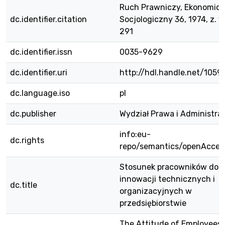
Ruch Prawniczy, Ekonomicz
dc.identifier.citation
Socjologiczny 36, 1974, z. 1,
291
dc.identifier.issn
0035-9629
dc.identifier.uri
http://hdl.handle.net/1059
dc.language.iso
pl
dc.publisher
Wydział Prawa i Administra
info:eu-
dc.rights
repo/semantics/openAcces
Stosunek pracowników do
innowacji technicznych i
dc.title
organizacyjnych w
przedsiębiorstwie
The Attitude of Employees