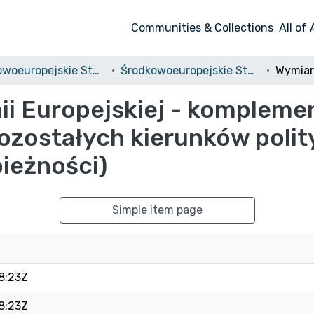
Communities & Collections
All of
Środkowoeuropejskie Studia Polityczne i Medioznawcze
Środkowoeuropejskie Studia Polityczne, 2009, nr 1/2
i Europejskiej - kompleme
ozostałych kierunków polit
bieżności)
Simple item page
8:23Z
8:23Z