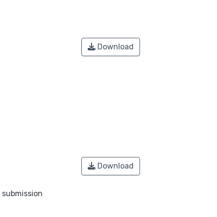
Download
Download
o submission