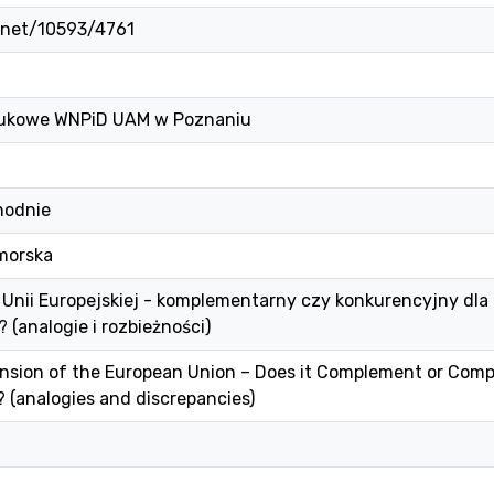
e.net/10593/4761
ukowe WNPiD UAM w Poznaniu
hodnie
morska
Unii Europejskiej - komplementarny czy konkurencyjny dla 
 (analogie i rozbieżności)
nsion of the European Union – Does it Complement or Compe
? (analogies and discrepancies)