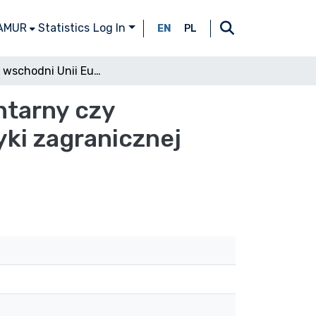
 AMUR
Statistics
Log In
EN
PL
Wymiar wschodni Unii Europejskiej - komplementarny czy konkurencyjny dla pozostałych kierunków polityki zagranicznej Unii? (analogie i rozbieżności)
ntarny czy
yki zagranicznej