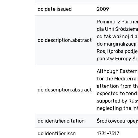
dc.date.issued
2009
Pomimo iż Partne
dla Unii Śródzie
od tak ważnej dla
dc.description.abstract
do marginalizacj
Rosji (próba podj
państw Europy Śr
Although Eastern 
for the Mediterra
attention from th
dc.description.abstract
expected to tend 
supported by Russ
neglecting the in
dc.identifier.citation
Środkowoeuropejsk
dc.identifier.issn
1731-7517