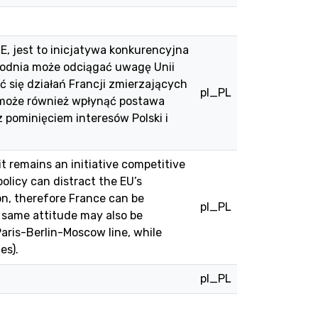
, jest to inicjatywa konkurencyjna
hodnia może odciągać uwagę Unii
ć się działań Francji zmierzających
pl_PL
 może również wpłynąć postawa
z pominięciem interesów Polski i
 remains an initiative competitive
olicy can distract the EU’s
on, therefore France can be
pl_PL
e same attitude may also be
aris-Berlin-Moscow line, while
es).
pl_PL