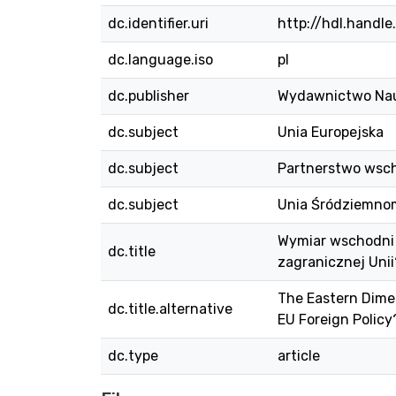
dc.identifier.uri
http://hdl.handl
dc.language.iso
pl
dc.publisher
Wydawnictwo Na
dc.subject
Unia Europejska
dc.subject
Partnerstwo wsc
dc.subject
Unia Śródziemno
Wymiar wschodni 
dc.title
zagranicznej Unii?
The Eastern Dime
dc.title.alternative
EU Foreign Policy
dc.type
article