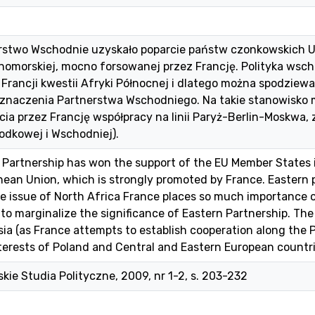
rstwo Wschodnie uzyskało poparcie państw czonkowskich UE
mnomorskiej, mocno forsowanej przez Francję. Polityka wsc
 Francji kwestii Afryki Północnej i dlatego można spodziewa
i znaczenia Partnerstwa Wschodniego. Na takie stanowisko
ęcia przez Francję współpracy na linii Paryż-Berlin-Moskwa, 
odkowej i Wschodniej).
Partnership has won the support of the EU Member States it
nean Union, which is strongly promoted by France. Eastern p
e issue of North Africa France places so much importance 
to marginalize the significance of Eastern Partnership. Th
ia (as France attempts to establish cooperation along the P
terests of Poland and Central and Eastern European countri
ie Studia Polityczne, 2009, nr 1-2, s. 203-232