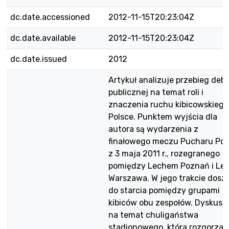
dc.date.accessioned
2012-11-15T20:23:04Z
dc.date.available
2012-11-15T20:23:04Z
dc.date.issued
2012
Artykuł analizuje przebieg deb
publicznej na temat roli i
znaczenia ruchu kibicowskiego
Polsce. Punktem wyjścia dla
autora są wydarzenia z
finałowego meczu Pucharu Pols
z 3 maja 2011 r., rozegranego
pomiędzy Lechem Poznań i Leg
Warszawa. W jego trakcie doszł
do starcia pomiędzy grupami
kibiców obu zespołów. Dyskusj
na temat chuligaństwa
stadionowego, która rozgorzał