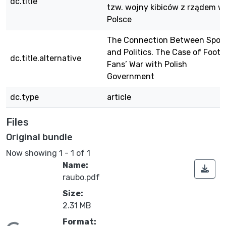
dc.title
tzw. wojny kibiców z rządem w
Polsce
The Connection Between Spor
and Politics. The Case of Footb
dc.title.alternative
Fans’ War with Polish
Government
dc.type
article
Files
Original bundle
Now showing
1 - 1 of 1
Name:
raubo.pdf
Size:
2.31 MB
Format: