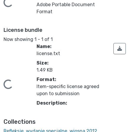
ading...
Adobe Portable Document
Format
License bundle
Now showing
1 - 1 of 1
Name:
license.txt
Size:
1.49 KB
Format:
ading...
Item-specific license agreed
upon to submission
Description:
Collections
Refleksje, wydanie specjalne, wiosna 2012