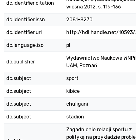
dc.identifier.citation
wiosna 2012, s. 119-136
dc.identifier.issn
2081-8270
dc.identifier.uri
http://hdl.handle.net/10593/3
dc.language.iso
pl
Wydawnictwo Naukowe WNPiD
dc.publisher
UAM, Poznań
dc.subject
sport
dc.subject
kibice
dc.subject
chuligani
dc.subject
stadion
Zagadnienie relacji sportu z
polityką na przykładzie proble