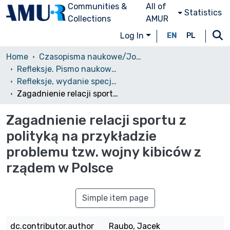
Communities &
All of
Statistics
Collections
AMUR
Log In
EN
PL
Home
Czasopisma naukowe/Journals
Refleksje. Pismo naukowe studentów i doktorantów WNPiD UAM
Refleksje, wydanie specjalne, wiosna 2012
Zagadnienie relacji sportu z polityką na przykładzie problemu tzw. wojny kibiców z rządem w Polsce
Zagadnienie relacji sportu z
polityką na przykładzie
problemu tzw. wojny kibiców z
rządem w Polsce
Simple item page
dc.contributor.author
Raubo, Jacek