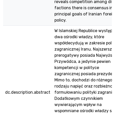
reveals competition among diff
factions there is consensus in
principal goals of Iranian forei
policy.
W Islamskiej Republice występu
dwa ośrodki władzy, które
współdecydują w zakresie polit
zagranicznej Iranu. Najszersze
prerogatywy posiada Najwyższ
Przywódca, a jedynie pewien z
kompetencji w polityce
zagranicznej posiada prezyden
Mimo to, dochodzi do różnego
rodzaju napięć oraz rozbieżnoś
dc.description.abstract
formułowaniu polityki zagranic
Dodatkowym czynnikiem
wywierającym wpływ na
wspomniane ośrodki władzy są