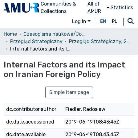
Communities &
All of
Statistics
Collections
AMUR
Log In
EN
PL
Home
Czasopisma naukowe/Journals
Przegląd Strategiczny
Przegląd Strategiczny, 2018, nr 11
Internal Factors and its Impact on Iranian Foreign Policy
Internal Factors and its Impact
on Iranian Foreign Policy
Simple item page
dc.contributor.author
Fiedler, Radosław
dc.date.accessioned
2019-06-19T08:43:45Z
dc.date.available
2019-06-19T08:43:45Z