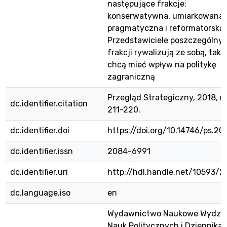
następujące frakcje:
konserwatywna, umiarkowana,
pragmatyczna i reformatorska.
Przedstawiciele poszczególny
frakcji rywalizują ze sobą, takż
chcą mieć wpływ na politykę
zagraniczną
Przegląd Strategiczny, 2018, nr 
dc.identifier.citation
211-220.
dc.identifier.doi
https://doi.org/10.14746/ps.201
dc.identifier.issn
2084-6991
dc.identifier.uri
http://hdl.handle.net/10593/2
dc.language.iso
en
Wydawnictwo Naukowe Wydzia
Nauk Politycznych i Dziennika