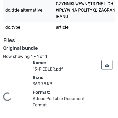
CZYNNIKI WEWNĘTRZNE I ICH
dc.title.alternative
WPŁYW NA POLITYKĘ ZAGRANI
IRANU
dc.type
article
Files
Original bundle
Now showing
1 - 1 of 1
Name:
15-FIEDLER.pdf
Size:
369.78 KB
Format:
ading...
Adobe Portable Document
Format