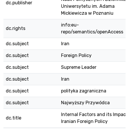
dc.publisher
Uniwersytetu im. Adama
Mickiewicza w Poznaniu
info:eu-
dc.rights
repo/semantics/openAccess
dc.subject
Iran
dc.subject
Foreign Policy
dc.subject
Supreme Leader
dc.subject
Iran
dc.subject
polityka zagraniczna
dc.subject
Najwyższy Przywódca
Internal Factors and its Impact
dc.title
Iranian Foreign Policy