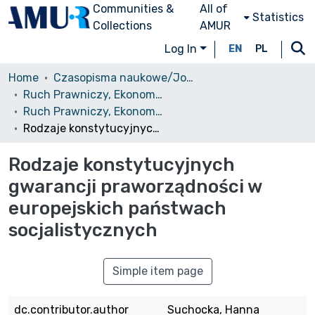
Communities &
All of
Statistics
Collections
AMUR
Log In
EN
PL
Home
Czasopisma naukowe/Journals
Ruch Prawniczy, Ekonomiczny i Socjologiczny
Ruch Prawniczy, Ekonomiczny i Socjologiczny, 1974, nr 2
Rodzaje konstytucyjnych gwarancji praworządności w europejskich państwach socjalistycznych
Rodzaje konstytucyjnych
gwarancji praworządności w
europejskich państwach
socjalistycznych
Simple item page
dc.contributor.author
Suchocka, Hanna