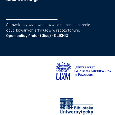
Sprawdź czy wydawca pozwala na zamieszczenie
opublikowanych artykułów w repozytorium:
Open policy finder (Jisc) - KLIKNIJ