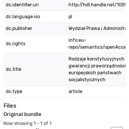
dc.identifier.uri
http://hdl.handle.net/105
dc.language.iso
pl
dc.publisher
Wydział Prawa i Administra
info:eu-
dc.rights
repo/semantics/openAcces
Rodzaje konstytucyjnych
gwarancji praworządności 
dc.title
europejskich państwach
socjalistycznych
dc.type
article
Files
Original bundle
Now showing
1 - 1 of 1