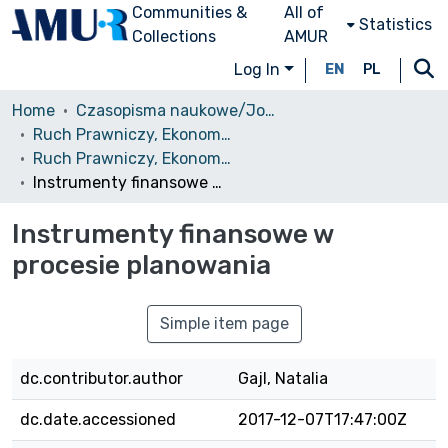
Communities &
All of
Statistics
Collections
AMUR
Log In
EN
PL
Home
Czasopisma naukowe/Journals
Ruch Prawniczy, Ekonomiczny i Socjologiczny
Ruch Prawniczy, Ekonomiczny i Socjologiczny, 1978, nr 1
Instrumenty finansowe w procesie planowania
Instrumenty finansowe w
procesie planowania
Simple item page
dc.contributor.author
Gajl, Natalia
dc.date.accessioned
2017-12-07T17:47:00Z