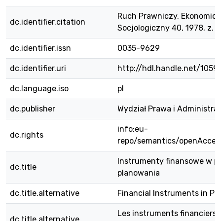
Ruch Prawniczy, Ekonomicz
dc.identifier.citation
Socjologiczny 40, 1978, z. 1,
dc.identifier.issn
0035-9629
dc.identifier.uri
http://hdl.handle.net/105
dc.language.iso
pl
dc.publisher
Wydział Prawa i Administra
info:eu-
dc.rights
repo/semantics/openAcces
Instrumenty finansowe w p
dc.title
planowania
dc.title.alternative
Financial Instruments in Pl
Les instruments financiers 
dc.title.alternative