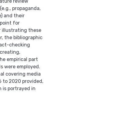
rature review
(e.g., propaganda,
) and their
point for
illustrating these
, the bibliographic
fact-checking
creating,
he empirical part
ds were employed.
al covering media
6 to 2020 provided,
 is portrayed in