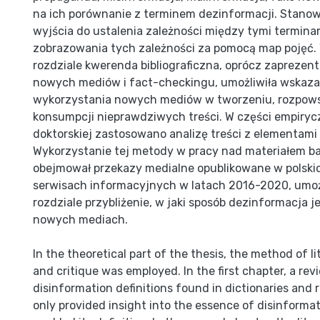
na ich porównanie z terminem dezinformacji. Stanow
wyjścia do ustalenia zależności między tymi termina
zobrazowania tych zależności za pomocą map pojęć.
rozdziale kwerenda bibliograficzna, oprócz zapreze
nowych mediów i fact-checkingu, umożliwiła wskaza
wykorzystania nowych mediów w tworzeniu, rozpows
konsumpcji nieprawdziwych treści. W części empiryc
doktorskiej zastosowano analizę treści z elementam
Wykorzystanie tej metody w pracy nad materiałem b
obejmował przekazy medialne opublikowane w polski
serwisach informacyjnych w latach 2016-2020, umo
rozdziale przybliżenie, w jaki sposób dezinformacja 
nowych mediach.
In the theoretical part of the thesis, the method of li
and critique was employed. In the first chapter, a rev
disinformation definitions found in dictionaries and 
only provided insight into the essence of disinformat