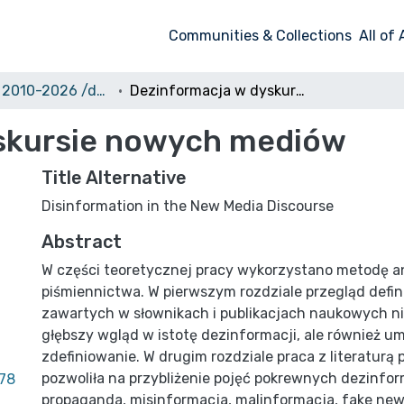
Communities & Collections
All of
Doktoraty 2010-2026 /dostęp otwarty/
Dezinformacja w dyskursie nowych mediów
skursie nowych mediów
Title Alternative
Disinformation in the New Media Discourse
Abstract
W części teoretycznej pracy wykorzystano metodę ana
piśmiennictwa. W pierwszym rozdziale przegląd defini
zawartych w słownikach i publikacjach naukowych ni
głębszy wgląd w istotę dezinformacji, ale również umo
zdefiniowanie. W drugim rozdziale praca z literaturą
pozwoliła na przybliżenie pojęć pokrewnych dezinform
.78
propaganda, misinformacja, malinformacja, fake new