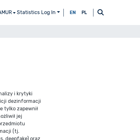
 AMUR
Statistics
Log In
EN
PL
lizy i krytyki
cji dezinformacji
e tylko zapewnił
żliwił jej
 przedmiotu
acji (tj.
s, deepfake) oraz