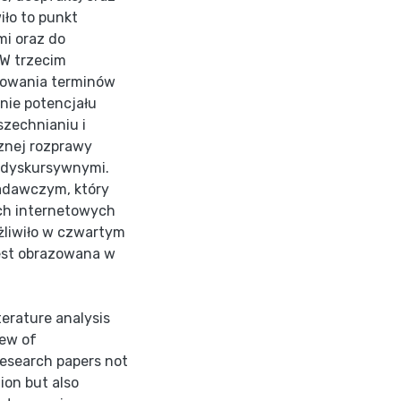
iło to punkt
mi oraz do
 W trzecim
ntowania terminów
nie potencjału
zechnianiu i
znej rozprawy
i dyskursywnymi.
adawczym, który
ch internetowych
żliwiło w czwartym
jest obrazowana w
terature analysis
iew of
research papers not
ion but also