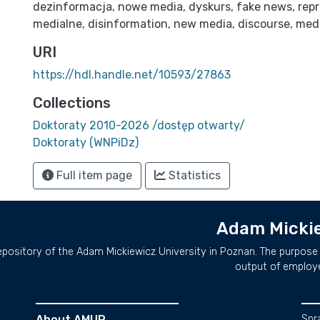
dezinformacja
,
nowe media
,
dyskurs
,
fake news
,
rep
medialne
,
disinformation
,
new media
,
discourse
,
medi
URI
https://hdl.handle.net/10593/27863
Collections
Doktoraty 2010-2026 /dostęp otwarty/
Doktoraty (WNPiDz)
Full item page
Statistics
Adam Mickie
repository of the Adam Mickiewicz University in Poznan. The purpose 
output of employ
About AMUR
Spr