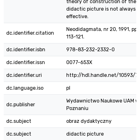
theory of construction of the
didactic picture is not always
effective.
Neodidagmata, nr 20, 1991, pp.
dc.identifier.citation
113-121.
dc.identifier.isbn
978-83-232-2332-0
dc.identifier.issn
0077-653X
dc.identifier.uri
http://hdl.handle.net/10593/7
dc.language.iso
pl
Wydawnictwo Naukowe UAM w
dc.publisher
Poznaniu
dc.subject
obraz dydaktyczny
dc.subject
didactic picture