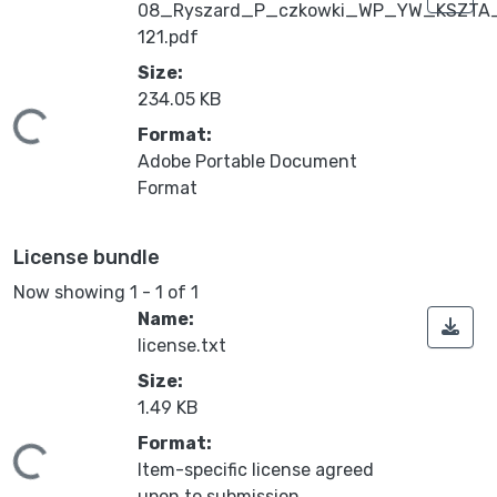
08_Ryszard_P_czkowki_WP_YW_KSZTA
121.pdf
Size:
234.05 KB
ing...
Format:
Adobe Portable Document
Format
License bundle
Now showing
1 - 1 of 1
Name:
license.txt
Size:
1.49 KB
Format:
ing...
Item-specific license agreed
upon to submission