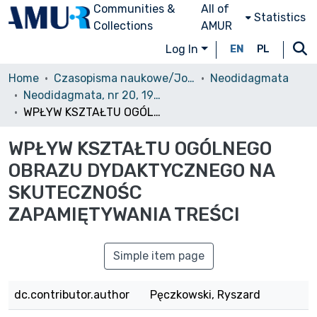
Communities &
All of
Statistics
Collections
AMUR
Log In
EN
PL
Home
Czasopisma naukowe/Journals
Neodidagmata
Neodidagmata, nr 20, 1991
WPŁYW KSZTAŁTU OGÓLNEGO OBRAZU DYDAKTYCZNEGO NA SKUTECZNOŚC ZAPAMIĘTYWANIA TREŚCI
WPŁYW KSZTAŁTU OGÓLNEGO
OBRAZU DYDAKTYCZNEGO NA
SKUTECZNOŚC
ZAPAMIĘTYWANIA TREŚCI
Simple item page
dc.contributor.author
Pęczkowski, Ryszard