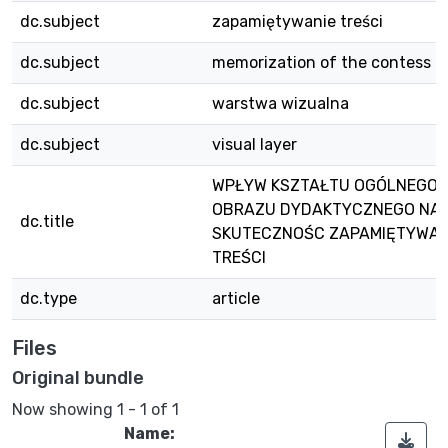
dc.subject
zapamiętywanie treści
dc.subject
memorization of the contess
dc.subject
warstwa wizualna
dc.subject
visual layer
WPŁYW KSZTAŁTU OGÓLNEGO
OBRAZU DYDAKTYCZNEGO NA
dc.title
SKUTECZNOŚC ZAPAMIĘTYWAN
TREŚCI
dc.type
article
Files
Original bundle
Now showing
1 - 1 of 1
Name: