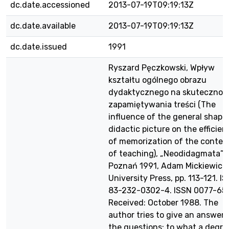
dc.date.accessioned
2013-07-19T09:19:13Z
dc.date.available
2013-07-19T09:19:13Z
dc.date.issued
1991
Ryszard Pęczkowski, Wpływ
kształtu ogólnego obrazu
dydaktycznego na skutecznoś
zapamiętywania treści (The
influence of the general shape
didactic picture on the efficien
of memorization of the conten
of teaching), „Neodidagmata” 
Poznań 1991, Adam Mickiewicz
University Press, pp. 113-121. I
83-232-0302-4. ISSN 0077-65
Received: October 1988. The
author tries to give an answer 
the questions: to what a degre