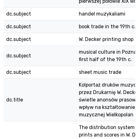
pierwszej połowie XIX wie
dc.subject
handel muzykaliami
dc.subject
book trade in the 19th c.
dc.subject
W. Decker printing shop
musical culture in Poznań
dc.subject
first half of the 19th c.
dc.subject
sheet music trade
Kolportaż druków muzyc
przez Drukarnię W. Decke
dc.title
świetle anonsów prasowyc
wpływ na kształtowanie k
muzycznej Wielkopolan
The distribution system o
prints and scores in W. D