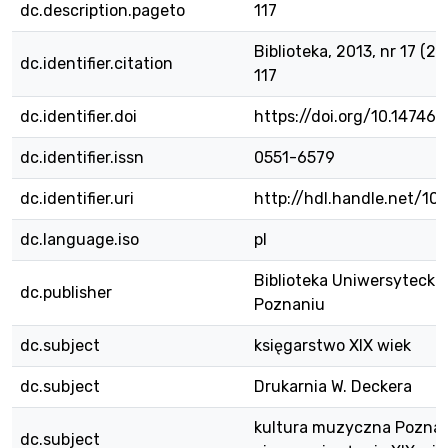
dc.description.pageto
117
Biblioteka, 2013, nr 17 (26)
dc.identifier.citation
117
dc.identifier.doi
https://doi.org/10.14746/
dc.identifier.issn
0551-6579
dc.identifier.uri
http://hdl.handle.net/1
dc.language.iso
pl
Biblioteka Uniwersytecka
dc.publisher
Poznaniu
dc.subject
księgarstwo XIX wiek
dc.subject
Drukarnia W. Deckera
kultura muzyczna Pozna
dc.subject