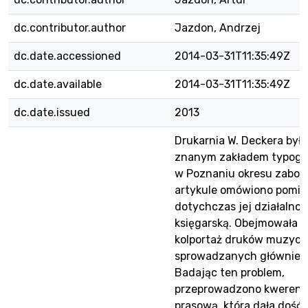
dc.contributor.author
Jazdon, Andrzej
dc.date.accessioned
2014-03-31T11:35:49Z
dc.date.available
2014-03-31T11:35:49Z
dc.date.issued
2013
Drukarnia W. Deckera był
znanym zakładem typogr
w Poznaniu okresu zabor
artykule omówiono pomij
dotychczas jej działalnoś
księgarską. Obejmowała 
kolportaż druków muzyc
sprowadzanych głównie z
Badając ten problem,
przeprowadzono kweren
prasową, która dała dość