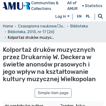
Communities &
All of
Statistics
Collections
AMUR
Log In
EN
PL
Home
Czasopisma naukowe/Journals
Biblioteka
Biblioteka, 2013, nr 17 (26)
Kolportaż druków muzycznych przez Drukarnię W. Deckera w świetle anonsów prasowych i jego wpływ na kształtowanie kultury muzycznej Wielkopolan
Kolportaż druków muzycznych
przez Drukarnię W. Deckera w
świetle anonsów prasowych i
jego wpływ na kształtowanie
kultury muzycznej Wielkopolan
Simple item page
dc.contributor.author
Jazdon, Artur