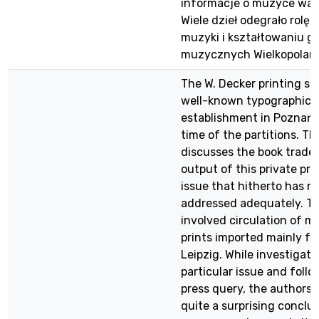
informacje o muzyce war
Wiele dzieł odegrało rolę
muzyki i kształtowaniu g
muzycznych Wielkopolan.
The W. Decker printing sh
well-known typographica
establishment in Poznań 
time of the partitions. The
discusses the book trade 
output of this private pre
issue that hitherto has n
addressed adequately. Thi
involved circulation of m
prints imported mainly f
Leipzig. While investigati
particular issue and follo
press query, the authors 
quite a surprising conclu