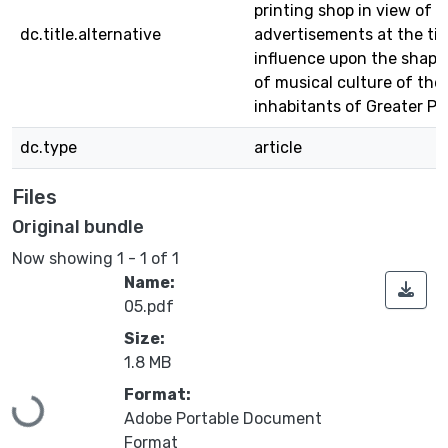
printing shop in view of t
dc.title.alternative
advertisements at the tim
influence upon the shapi
of musical culture of the
inhabitants of Greater Po
dc.type
article
Files
Original bundle
Now showing
1 - 1 of 1
Name:
05.pdf
Size:
1.8 MB
Format:
Loading...
Adobe Portable Document
Format