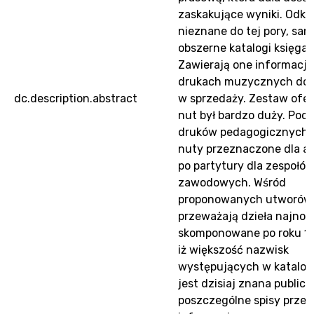
zaskakujące wyniki. Odkr
nieznane do tej pory, sam
obszerne katalogi księgar
Zawierają one informacje
drukach muzycznych do
dc.description.abstract
w sprzedaży. Zestaw of
nut był bardzo duży. Poc
druków pedagogicznych,
nuty przeznaczone dla a
po partytury dla zespołó
zawodowych. Wśród
proponowanych utworów
przeważają dzieła najnow
skomponowane po roku 1
iż większość nazwisk
występujących w katalog
jest dzisiaj znana publicz
poszczególne spisy przek