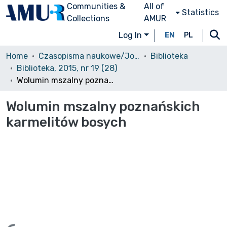
Communities &
All of
Statistics
Collections
AMUR
Log In
EN
PL
Home
Czasopisma naukowe/Journals
Biblioteka
Biblioteka, 2015, nr 19 (28)
Wolumin mszalny poznańskich karmelitów bosych
Wolumin mszalny poznańskich
karmelitów bosych