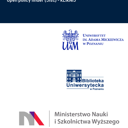
Open policy finder (Jisc) - KLIKNIJ