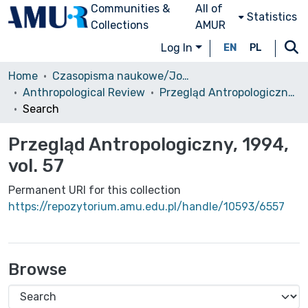
Communities &
All of
Statistics
Collections
AMUR
Log In
EN
PL
Home
Czasopisma naukowe/Journals
Anthropological Review
Przegląd Antropologiczny, 1994, vol. 57
Search
Przegląd Antropologiczny, 1994,
vol. 57
Permanent URI for this collection
https://repozytorium.amu.edu.pl/handle/10593/6557
Browse