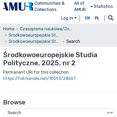
Communities &
All of
Statistics
Collections
AMUR
Log In
EN
PL
Home
Czasopisma naukowe/Journals
Środkowoeuropejskie Studia Polityczne i Medioznawcze
Środkowoeuropejskie Studia Polityczne, 2025, nr 2
Search
Środkowoeuropejskie Studia
Polityczne, 2025, nr 2
Permanent URI for this collection
https://hdl.handle.net/10593/28607
Browse