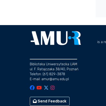
is a 
Biblioteka Uniwersytecka UAM
ul. F. Ratajczaka 38/40, Poznań
Telefon: (61) 829-3878
E-mail: amur@amu.edu.pl
Send Feedback