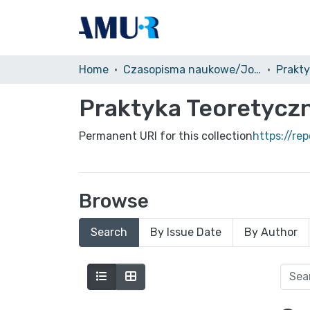
Home
Czasopisma naukowe/Journals
Prakt
Praktyka Teoretyczn
Permanent URI for this collection
https://re
Browse
Search
By Issue Date
By Author