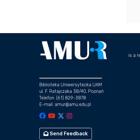
is a 
Biblioteka Uniwersytecka UAM
ul. F. Ratajczaka 38/40, Poznań
Telefon: (61) 829-3878
E-mail: amur@amu.edu.pl
Send Feedback