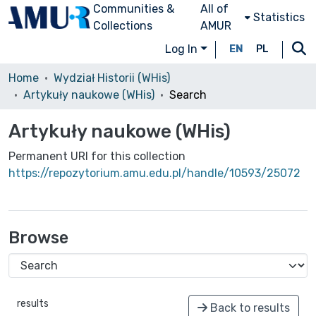
Communities &
All of
Statistics
Collections
AMUR
Log In
EN
PL
Home
Wydział Historii (WHis)
Artykuły naukowe (WHis)
Search
Artykuły naukowe (WHis)
Permanent URI for this collection
https://repozytorium.amu.edu.pl/handle/10593/25072
Browse
results
Back to results