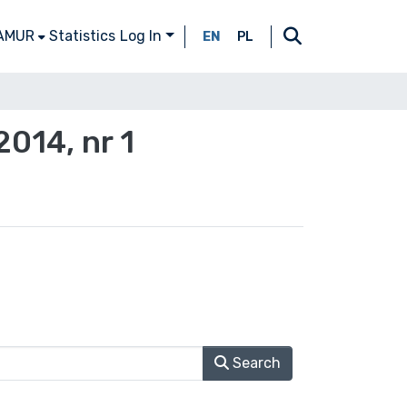
 AMUR
Statistics
Log In
EN
PL
014, nr 1
Search