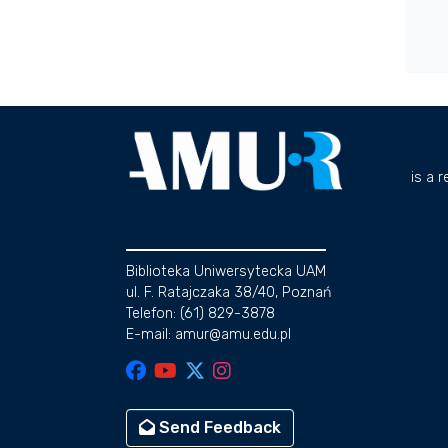
is a 
Biblioteka Uniwersytecka UAM
ul. F. Ratajczaka 38/40, Poznań
Telefon: (61) 829-3878
E-mail: amur@amu.edu.pl
Send Feedback